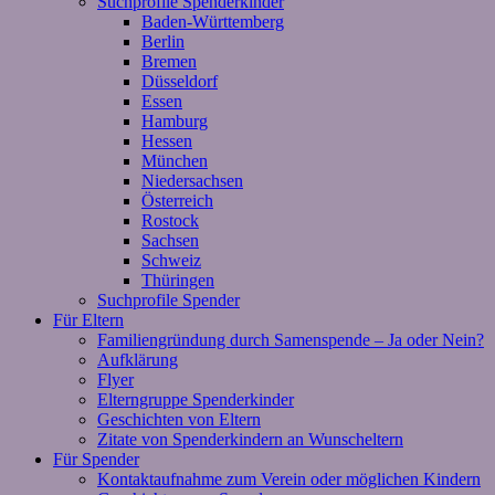
Suchprofile Spenderkinder
Baden-Württemberg
Berlin
Bremen
Düsseldorf
Essen
Hamburg
Hessen
München
Niedersachsen
Österreich
Rostock
Sachsen
Schweiz
Thüringen
Suchprofile Spender
Für Eltern
Familiengründung durch Samenspende – Ja oder Nein?
Aufklärung
Flyer
Elterngruppe Spenderkinder
Geschichten von Eltern
Zitate von Spenderkindern an Wunscheltern
Für Spender
Kontaktaufnahme zum Verein oder möglichen Kindern