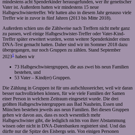
mindestens acht Spenderkinder herausgefunden, wer ihr genetischer
Vater ist. Außerdem hatten wir mindestens 15 neue
Halbgeschwistertreffer. Wir hatten also in diesem Jahr genauso viele
Treffer wie in zuvor in fünf Jahren (2013 bis Mitte 2018).
Außerdem schien uns die Zählweise nach Treffern nicht mehr ganz
zu passen, weil einige Halbgeschwister-Treffer oder Vater-Kind-
Treffer später erweitert wurden, wenn weitere Spenderkinder einen
DNA-Test gemacht hatten. Daher sind wir im Sommer 2018 dazu
übergegangen, nur noch Gruppen zu zählen. Stand September
1
2023
haben wir
73 Halbgeschwistergruppen, die aus zwei bis neun Familien
bestehen, und
53 Vater – Kind(er) Gruppen.
Die Zählung in Gruppen ist für uns aufschlussreicher, weil wir daran
besser nachvollziehen können, für wie viele Familien der Samen
einer Person in welchem Zeitraum eingesetzt wurde. Die drei
größten Halbgeschwistergruppen aus Bad Nauheim, Essen und
München bestehen jeweils aus neun Familien. Bei diesen Gruppen
gehen wir davon aus, dass es noch wesentlich mehr
Halbgeschwister gibt, die lediglich nichts von ihrer Abstammung
wissen oder nicht in DNA-Datenbanken registriert sind. Und das
dürfte nur die Spitze des Eisbergs sein. Von einigen Personen