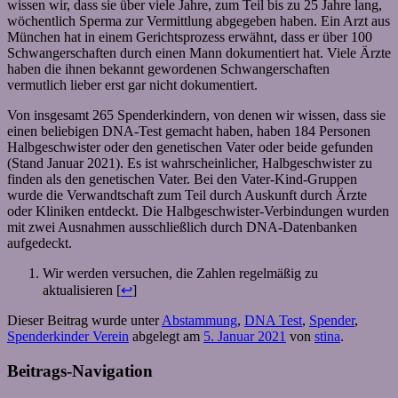
wissen wir, dass sie über viele Jahre, zum Teil bis zu 25 Jahre lang,
wöchentlich Sperma zur Vermittlung abgegeben haben. Ein Arzt aus
München hat in einem Gerichtsprozess erwähnt, dass er über 100
Schwangerschaften durch einen Mann dokumentiert hat. Viele Ärzte
haben die ihnen bekannt gewordenen Schwangerschaften
vermutlich lieber erst gar nicht dokumentiert.
Von insgesamt 265 Spenderkindern, von denen wir wissen, dass sie
einen beliebigen DNA-Test gemacht haben, haben 184 Personen
Halbgeschwister oder den genetischen Vater oder beide gefunden
(Stand Januar 2021). Es ist wahrscheinlicher, Halbgeschwister zu
finden als den genetischen Vater. Bei den Vater-Kind-Gruppen
wurde die Verwandtschaft zum Teil durch Auskunft durch Ärzte
oder Kliniken entdeckt. Die Halbgeschwister-Verbindungen wurden
mit zwei Ausnahmen ausschließlich durch DNA-Datenbanken
aufgedeckt.
Wir werden versuchen, die Zahlen regelmäßig zu
aktualisieren [
↩
]
Dieser Beitrag wurde unter
Abstammung
,
DNA Test
,
Spender
,
Spenderkinder Verein
abgelegt am
5. Januar 2021
von
stina
.
Beitrags-Navigation