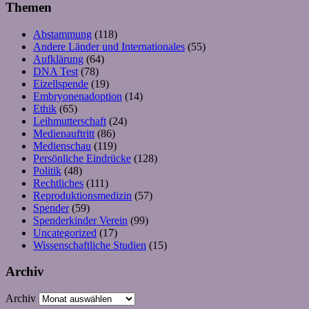
Themen
Abstammung
(118)
Andere Länder und Internationales
(55)
Aufklärung
(64)
DNA Test
(78)
Eizellspende
(19)
Embryonenadoption
(14)
Ethik
(65)
Leihmutterschaft
(24)
Medienauftritt
(86)
Medienschau
(119)
Persönliche Eindrücke
(128)
Politik
(48)
Rechtliches
(111)
Reproduktionsmedizin
(57)
Spender
(59)
Spenderkinder Verein
(99)
Uncategorized
(17)
Wissenschaftliche Studien
(15)
Archiv
Archiv