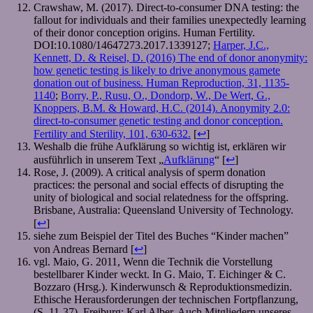
Crawshaw, M. (2017). Direct-to-consumer DNA testing: the
fallout for individuals and their families unexpectedly learning
of their donor conception origins. Human Fertility.
DOI:10.1080/14647273.2017.1339127;
Harper, J.C.,
Kennett, D. & Reisel, D. (2016) The end of donor anonymity:
how genetic testing is likely to drive anonymous gamete
donation out of business. Human Reproduction, 31, 1135-
1140
;
Borry, P., Rusu, O., Dondorp, W., De Wert, G.,
Knoppers, B.M. & Howard, H.C. (2014). Anonymity 2.0:
direct-to-consumer genetic testing and donor conception.
Fertility and Sterility, 101, 630-632.
[
↩
]
Weshalb die frühe Aufklärung so wichtig ist, erklären wir
ausführlich in unserem Text „
Aufklärung
“ [
↩
]
Rose, J. (2009). A critical analysis of sperm donation
practices: the personal and social effects of disrupting the
unity of biological and social relatedness for the offspring.
Brisbane, Australia: Queensland University of Technology.
[
↩
]
siehe zum Beispiel der Titel des Buches “Kinder machen”
von Andreas Bernard [
↩
]
vgl. Maio, G. 2011, Wenn die Technik die Vorstellung
bestellbarer Kinder weckt. In G. Maio, T. Eichinger & C.
Bozzaro (Hrsg.). Kinderwunsch & Reproduktionsmedizin.
Ethische Herausforderungen der technischen Fortpflanzung,
(S. 11-37), Freiburg: Karl Alber. Auch Mitgliedern unseres