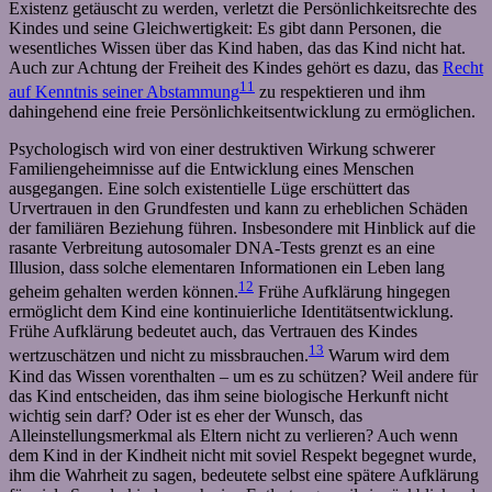
Existenz getäuscht zu werden, verletzt die Persönlichkeitsrechte des
Kindes und seine Gleichwertigkeit: Es gibt dann Personen, die
wesentliches Wissen über das Kind haben, das das Kind nicht hat.
Auch zur Achtung der Freiheit des Kindes gehört es dazu, das
Recht
11
auf Kenntnis seiner Abstammung
zu respektieren und ihm
dahingehend eine freie Persönlichkeitsentwicklung zu ermöglichen.
Psychologisch wird von einer destruktiven Wirkung schwerer
Familiengeheimnisse auf die Entwicklung eines Menschen
ausgegangen. Eine solch existentielle Lüge erschüttert das
Urvertrauen in den Grundfesten und kann zu erheblichen Schäden
der familiären Beziehung führen. Insbesondere mit Hinblick auf die
rasante Verbreitung autosomaler DNA-Tests grenzt es an eine
Illusion, dass solche elementaren Informationen ein Leben lang
12
geheim gehalten werden können.
Frühe Aufklärung hingegen
ermöglicht dem Kind eine kontinuierliche Identitätsentwicklung.
Frühe Aufklärung bedeutet auch, das Vertrauen des Kindes
13
wertzuschätzen und nicht zu missbrauchen.
Warum wird dem
Kind das Wissen vorenthalten – um es zu schützen? Weil andere für
das Kind entscheiden, das ihm seine biologische Herkunft nicht
wichtig sein darf? Oder ist es eher der Wunsch, das
Alleinstellungsmerkmal als Eltern nicht zu verlieren? Auch wenn
dem Kind in der Kindheit nicht mit soviel Respekt begegnet wurde,
ihm die Wahrheit zu sagen, bedeutete selbst eine spätere Aufklärung