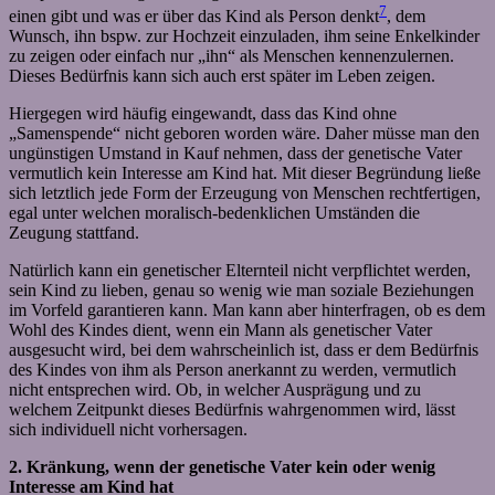
7
einen gibt und was er über das Kind als Person denkt
, dem
Wunsch, ihn bspw. zur Hochzeit einzuladen, ihm seine Enkelkinder
zu zeigen oder einfach nur „ihn“ als Menschen kennenzulernen.
Dieses Bedürfnis kann sich auch erst später im Leben zeigen.
Hiergegen wird häufig eingewandt, dass das Kind ohne
„Samenspende“ nicht geboren worden wäre. Daher müsse man den
ungünstigen Umstand in Kauf nehmen, dass der genetische Vater
vermutlich kein Interesse am Kind hat. Mit dieser Begründung ließe
sich letztlich jede Form der Erzeugung von Menschen rechtfertigen,
egal unter welchen moralisch-bedenklichen Umständen die
Zeugung stattfand.
Natürlich kann ein genetischer Elternteil nicht verpflichtet werden,
sein Kind zu lieben, genau so wenig wie man soziale Beziehungen
im Vorfeld garantieren kann. Man kann aber hinterfragen, ob es dem
Wohl des Kindes dient, wenn ein Mann als genetischer Vater
ausgesucht wird, bei dem wahrscheinlich ist, dass er dem Bedürfnis
des Kindes von ihm als Person anerkannt zu werden, vermutlich
nicht entsprechen wird. Ob, in welcher Ausprägung und zu
welchem Zeitpunkt dieses Bedürfnis wahrgenommen wird, lässt
sich individuell nicht vorhersagen.
2. Kränkung, wenn der genetische Vater kein oder wenig
Interesse am Kind hat