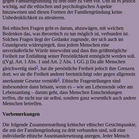
gegen Familiengründung zu dritt oder zu viert vor. Uns ist es jedoch
wichtig, auf die ethischen und psychologischen Aspekte
hinzuweisen und diesen Formen der Familiengründung keine
Unbedenklichkeit zu attestieren.
Bei ethischen Fragen geht es darum, abzuwägen, mit welchen
Bedenken das, was theoretisch zu tun möglich ist, verbunden ist.
Solchen Fragen liegt der Gedanke zugrunde, der sich auch im
Grundgesetz widerspiegelt, dass jedem Menschen eine
unveräußerliche Würde innewohnt und dass ihm größtmögliche
Freiheit zur Entfaltung seiner Persönlichkeit ermöglicht werden soll.
((Vgl. Art. 1 Abs. 1 und Art. 2 Abs. 1 GG.)) Da alle Menschen
2
gleichwertig sind
, hat die persönliche Freiheit jedoch ihre Grenzen
dort, wo sie die Freiheit anderer beeinträchtigt oder gegen allgemein
3
anerkannte Gesetze verstößt
. Ethische Fragestellungen sind
insbesondere dann brisant, wenn es – wie am Lebensende oder am
Lebensanfang – darum geht, dass Menschen Entscheidungen
treffen, die nicht nur sie selbst, sondern ganz wesentlich auch andere
Menschen betreffen.
Vorbemerkungen
Die folgende Zusammenstellung kritischer ethischer Gesichtspunkte,
die mit der Familiengründung zu dritt verbunden sind, soll eine
individuelle ethische Auseinandersetzung anregen. Jeder Mensch