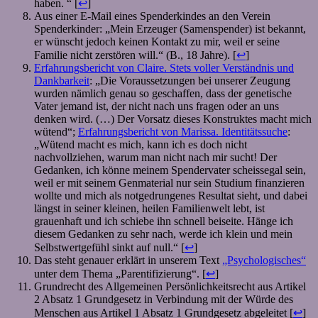
haben. “ [
↩
]
Aus einer E-Mail eines Spenderkindes an den Verein
Spenderkinder: „Mein Erzeuger (Samenspender) ist bekannt,
er wünscht jedoch keinen Kontakt zu mir, weil er seine
Familie nicht zerstören will.“ (B., 18 Jahre). [
↩
]
Erfahrungsbericht von Claire. Stets voller Verständnis und
Dankbarkeit
: „Die Voraussetzungen bei unserer Zeugung
wurden nämlich genau so geschaffen, dass der genetische
Vater jemand ist, der nicht nach uns fragen oder an uns
denken wird. (…) Der Vorsatz dieses Konstruktes macht mich
wütend“;
Erfahrungsbericht von Marissa. Identitätssuche
:
„Wütend macht es mich, kann ich es doch nicht
nachvollziehen, warum man nicht nach mir sucht! Der
Gedanken, ich könne meinem Spendervater scheissegal sein,
weil er mit seinem Genmaterial nur sein Studium finanzieren
wollte und mich als notgedrungenes Resultat sieht, und dabei
längst in seiner kleinen, heilen Familienwelt lebt, ist
grauenhaft und ich schiebe ihn schnell beiseite. Hänge ich
diesem Gedanken zu sehr nach, werde ich klein und mein
Selbstwertgefühl sinkt auf null.“ [
↩
]
Das steht genauer erklärt in unserem Text
„Psychologisches“
unter dem Thema „Parentifizierung“. [
↩
]
Grundrecht des Allgemeinen Persönlichkeitsrecht aus Artikel
2 Absatz 1 Grundgesetz in Verbindung mit der Würde des
Menschen aus Artikel 1 Absatz 1 Grundgesetz abgeleitet [
↩
]