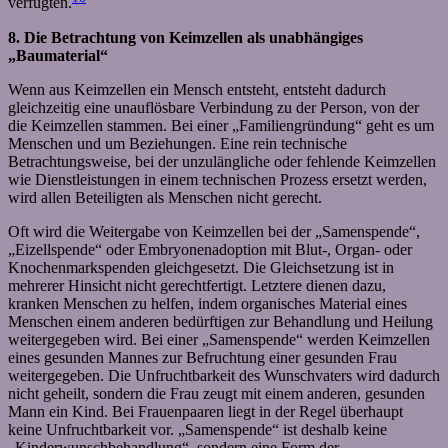
verfügten.
8. Die Betrachtung von Keimzellen als unabhängiges
„Baumaterial“
Wenn aus Keimzellen ein Mensch entsteht, entsteht dadurch
gleichzeitig eine unauflösbare Verbindung zu der Person, von der
die Keimzellen stammen. Bei einer „Familiengründung“ geht es um
Menschen und um Beziehungen. Eine rein technische
Betrachtungsweise, bei der unzulängliche oder fehlende Keimzellen
wie Dienstleistungen in einem technischen Prozess ersetzt werden,
wird allen Beteiligten als Menschen nicht gerecht.
Oft wird die Weitergabe von Keimzellen bei der „Samenspende“,
„Eizellspende“ oder Embryonenadoption mit Blut-, Organ- oder
Knochenmarkspenden gleichgesetzt. Die Gleichsetzung ist in
mehrerer Hinsicht nicht gerechtfertigt. Letztere dienen dazu,
kranken Menschen zu helfen, indem organisches Material eines
Menschen einem anderen bedürftigen zur Behandlung und Heilung
weitergegeben wird. Bei einer „Samenspende“ werden Keimzellen
eines gesunden Mannes zur Befruchtung einer gesunden Frau
weitergegeben. Die Unfruchtbarkeit des Wunschvaters wird dadurch
nicht geheilt, sondern die Frau zeugt mit einem anderen, gesunden
Mann ein Kind. Bei Frauenpaaren liegt in der Regel überhaupt
keine Unfruchtbarkeit vor. „Samenspende“ ist deshalb keine
„Kinderwunschbehandlung“, sondern eine Form der