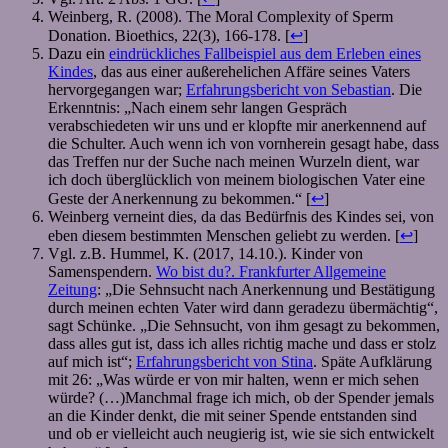
Weinberg, R. (2008). The Moral Complexity of Sperm
Donation. Bioethics, 22(3), 166-178. [
↩
]
Dazu ein
eindrückliches Fallbeispiel aus dem Erleben eines
Kindes
, das aus einer außerehelichen Affäre seines Vaters
hervorgegangen war;
Erfahrungsbericht von Sebastian
. Die
Erkenntnis: „Nach einem sehr langen Gespräch
verabschiedeten wir uns und er klopfte mir anerkennend auf
die Schulter. Auch wenn ich von vornherein gesagt habe, dass
das Treffen nur der Suche nach meinen Wurzeln dient, war
ich doch überglücklich von meinem biologischen Vater eine
Geste der Anerkennung zu bekommen.“ [
↩
]
Weinberg verneint dies, da das Bedürfnis des Kindes sei, von
eben diesem bestimmten Menschen geliebt zu werden. [
↩
]
Vgl. z.B. Hummel, K. (2017, 14.10.). Kinder von
Samenspendern.
Wo bist du?. Frankfurter Allgemeine
Zeitung
: „Die Sehnsucht nach Anerkennung und Bestätigung
durch meinen echten Vater wird dann geradezu übermächtig“,
sagt Schünke. „Die Sehnsucht, von ihm gesagt zu bekommen,
dass alles gut ist, dass ich alles richtig mache und dass er stolz
auf mich ist“;
Erfahrungsbericht von Stina
. Späte Aufklärung
mit 26: „Was würde er von mir halten, wenn er mich sehen
würde? (…)Manchmal frage ich mich, ob der Spender jemals
an die Kinder denkt, die mit seiner Spende entstanden sind
und ob er vielleicht auch neugierig ist, wie sie sich entwickelt