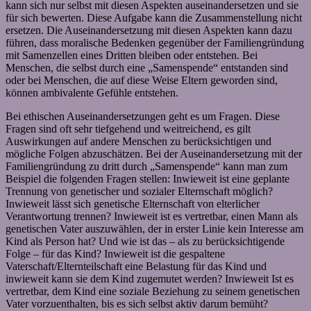
kann sich nur selbst mit diesen Aspekten auseinandersetzen und sie
für sich bewerten. Diese Aufgabe kann die Zusammenstellung nicht
ersetzen. Die Auseinandersetzung mit diesen Aspekten kann dazu
führen, dass moralische Bedenken gegenüber der Familiengründung
mit Samenzellen eines Dritten bleiben oder entstehen. Bei
Menschen, die selbst durch eine „Samenspende“ entstanden sind
oder bei Menschen, die auf diese Weise Eltern geworden sind,
können ambivalente Gefühle entstehen.
Bei ethischen Auseinandersetzungen geht es um Fragen. Diese
Fragen sind oft sehr tiefgehend und weitreichend, es gilt
Auswirkungen auf andere Menschen zu berücksichtigen und
mögliche Folgen abzuschätzen. Bei der Auseinandersetzung mit der
Familiengründung zu dritt durch „Samenspende“ kann man zum
Beispiel die folgenden Fragen stellen: Inwieweit ist eine geplante
Trennung von genetischer und sozialer Elternschaft möglich?
Inwieweit lässt sich genetische Elternschaft von elterlicher
Verantwortung trennen? Inwieweit ist es vertretbar, einen Mann als
genetischen Vater auszuwählen, der in erster Linie kein Interesse am
Kind als Person hat? Und wie ist das – als zu berücksichtigende
Folge – für das Kind? Inwieweit ist die gespaltene
Vaterschaft/Elternteilschaft eine Belastung für das Kind und
inwieweit kann sie dem Kind zugemutet werden? Inwieweit Ist es
vertretbar, dem Kind eine soziale Beziehung zu seinem genetischen
Vater vorzuenthalten, bis es sich selbst aktiv darum bemüht?