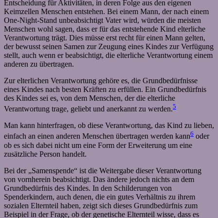
Entscheidung für Aktivitäten, in deren Folge aus den eigenen
Keimzellen Menschen entstehen. Bei einem Mann, der nach einem
One-Night-Stand unbeabsichtigt Vater wird, würden die meisten
Menschen wohl sagen, dass er für das entstehende Kind elterliche
Verantwortung trägt. Dies müsse erst recht für einen Mann gelten,
der bewusst seinen Samen zur Zeugung eines Kindes zur Verfügung
stellt, auch wenn er beabsichtigt, die elterliche Verantwortung einem
anderen zu übertragen.
Zur elterlichen Verantwortung gehöre es, die Grundbedürfnisse
eines Kindes nach besten Kräften zu erfüllen. Ein Grundbedürfnis
des Kindes sei es, von dem Menschen, der die elterliche
5
Verantwortung trage, geliebt und anerkannt zu werden.
Man kann hinterfragen, ob diese Verantwortung, das Kind zu lieben,
6
einfach an einen anderen Menschen übertragen werden kann
oder
ob es sich dabei nicht um eine Form der Erweiterung um eine
zusätzliche Person handelt.
Bei der „Samenspende“ ist die Weitergabe dieser Verantwortung
von vornherein beabsichtigt. Das ändere jedoch nichts an dem
Grundbedürfnis des Kindes. In den Schilderungen von
Spenderkindern, auch denen, die ein gutes Verhältnis zu ihrem
sozialen Elternteil haben, zeigt sich dieses Grundbedürfnis zum
Beispiel in der Frage, ob der genetische Elternteil wisse, dass es