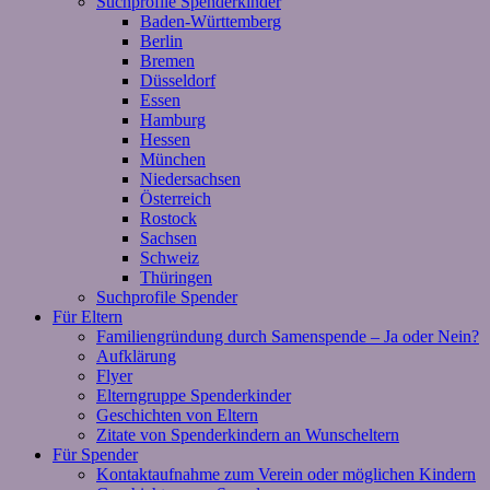
Suchprofile Spenderkinder
Baden-Württemberg
Berlin
Bremen
Düsseldorf
Essen
Hamburg
Hessen
München
Niedersachsen
Österreich
Rostock
Sachsen
Schweiz
Thüringen
Suchprofile Spender
Für Eltern
Familiengründung durch Samenspende – Ja oder Nein?
Aufklärung
Flyer
Elterngruppe Spenderkinder
Geschichten von Eltern
Zitate von Spenderkindern an Wunscheltern
Für Spender
Kontaktaufnahme zum Verein oder möglichen Kindern