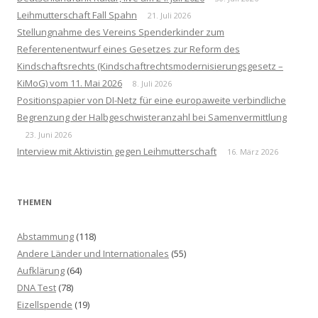
a
Leihmutterschaft Fall Spahn
21. Juli 2026
c
Stellungnahme des Vereins Spenderkinder zum
h
Referentenentwurf eines Gesetzes zur Reform des
:
Kindschaftsrechts (Kindschaftrechtsmodernisierungsgesetz –
KiMoG) vom 11. Mai 2026
8. Juli 2026
Positionspapier von DI-Netz für eine europaweite verbindliche
Begrenzung der Halbgeschwisteranzahl bei Samenvermittlung
23. Juni 2026
Interview mit Aktivistin gegen Leihmutterschaft
16. März 2026
THEMEN
Abstammung
(118)
Andere Länder und Internationales
(55)
Aufklärung
(64)
DNA Test
(78)
Eizellspende
(19)