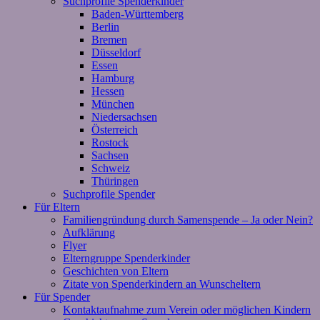
Suchprofile Spenderkinder
Baden-Württemberg
Berlin
Bremen
Düsseldorf
Essen
Hamburg
Hessen
München
Niedersachsen
Österreich
Rostock
Sachsen
Schweiz
Thüringen
Suchprofile Spender
Für Eltern
Familiengründung durch Samenspende – Ja oder Nein?
Aufklärung
Flyer
Elterngruppe Spenderkinder
Geschichten von Eltern
Zitate von Spenderkindern an Wunscheltern
Für Spender
Kontaktaufnahme zum Verein oder möglichen Kindern