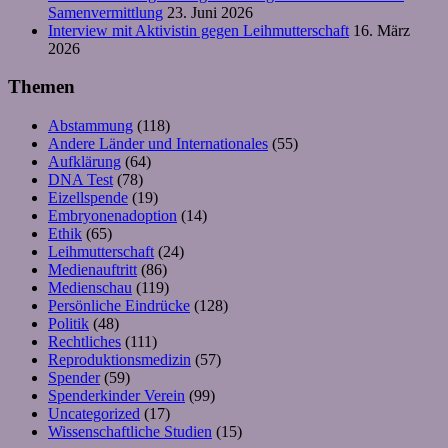
Samenvermittlung
23. Juni 2026
Interview mit Aktivistin gegen Leihmutterschaft
16. März
2026
Themen
Abstammung
(118)
Andere Länder und Internationales
(55)
Aufklärung
(64)
DNA Test
(78)
Eizellspende
(19)
Embryonenadoption
(14)
Ethik
(65)
Leihmutterschaft
(24)
Medienauftritt
(86)
Medienschau
(119)
Persönliche Eindrücke
(128)
Politik
(48)
Rechtliches
(111)
Reproduktionsmedizin
(57)
Spender
(59)
Spenderkinder Verein
(99)
Uncategorized
(17)
Wissenschaftliche Studien
(15)