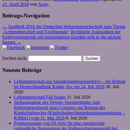
21. April 2018
von
Anne
.
Beitrags-Navigation
←
Aprilheft 2018 der Deutschen Hebammenzeitschrift zum Thema
„Leihmutterschaft und Eizellspende“
Rechtliche Zulässigkeit der
Embryonenspende mit imprägnierten Eizellen geht in die nächste
Instanz
→
Suchen nach:
Neueste Beiträge
Leihmutterschaft aus Spenderkinderperspektive – ein Beitrag
im Deutschlandfunk Kultur, live am 24. Juli 2026
30. Juli
2026
Leihmutterschaft Fall Spahn
21. Juli 2026
Stellungnahme des Vereins Spenderkinder zum
Referentenentwurf eines Gesetzes zur Reform des
Kindschaftsrechts (Kindschaftrechtsmodernisierungsgesetz –
KiMoG) vom 11. Mai 2026
8. Juli 2026
Positionspapier von DI-Netz für eine europaweite
verbindliche Begrenzung der Halbgeschwisteranzahl bei