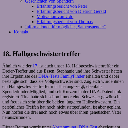
Geschichten von Spendern
Erfahrungsbericht von Peter
Erfahrungsbericht von Dietrich Gerald
Motivation von Udo
Erfahrungsbericht von Thomas
Informationen für mögliche „Samenspender“
Kontakt
18. Halbgeschwistertreffer
Ähnlich wie der
17.
ist auch unser 18. Halbgeschwistertreffer ein
Dreier-Treffer und aus Essen. Stephanie und ihre Schwester hatten
ihre Ergebnisse des
DNA-Tests FamilyFinder
erhalten und dabei
bestätigte sich, dass sie Vollgeschwister sind. Zugleich wurde ihnen
ein Halbgeschwistertreffer mit Tina angezeigt, ebenfalls
Spenderkinder-Mitglied, und seit Kurzem in der DNA-Datenbank
registriert. Tina hatte sich schon immer eine Schwester gewünscht
und freut sich sehr über die beiden jüngeren Halbschwestern. Ein
persönliches Treffen hat noch nicht stattgefunden, ist aber geplant.
Nun hoffen die drei auch noch etwas über ihren genetischen Vater
herauszufinden.
Dieser Beitrag wurde unter
Abstammung
,
DNA Test
abgelegt am