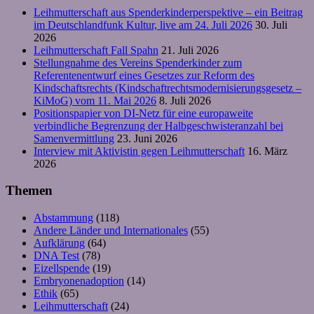
Leihmutterschaft aus Spenderkinderperspektive – ein Beitrag
im Deutschlandfunk Kultur, live am 24. Juli 2026
30. Juli
2026
Leihmutterschaft Fall Spahn
21. Juli 2026
Stellungnahme des Vereins Spenderkinder zum
Referentenentwurf eines Gesetzes zur Reform des
Kindschaftsrechts (Kindschaftrechtsmodernisierungsgesetz –
KiMoG) vom 11. Mai 2026
8. Juli 2026
Positionspapier von DI-Netz für eine europaweite
verbindliche Begrenzung der Halbgeschwisteranzahl bei
Samenvermittlung
23. Juni 2026
Interview mit Aktivistin gegen Leihmutterschaft
16. März
2026
Themen
Abstammung
(118)
Andere Länder und Internationales
(55)
Aufklärung
(64)
DNA Test
(78)
Eizellspende
(19)
Embryonenadoption
(14)
Ethik
(65)
Leihmutterschaft
(24)