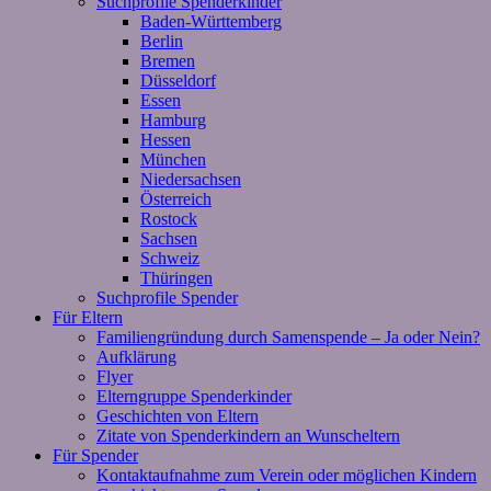
Suchprofile Spenderkinder
Baden-Württemberg
Berlin
Bremen
Düsseldorf
Essen
Hamburg
Hessen
München
Niedersachsen
Österreich
Rostock
Sachsen
Schweiz
Thüringen
Suchprofile Spender
Für Eltern
Familiengründung durch Samenspende – Ja oder Nein?
Aufklärung
Flyer
Elterngruppe Spenderkinder
Geschichten von Eltern
Zitate von Spenderkindern an Wunscheltern
Für Spender
Kontaktaufnahme zum Verein oder möglichen Kindern