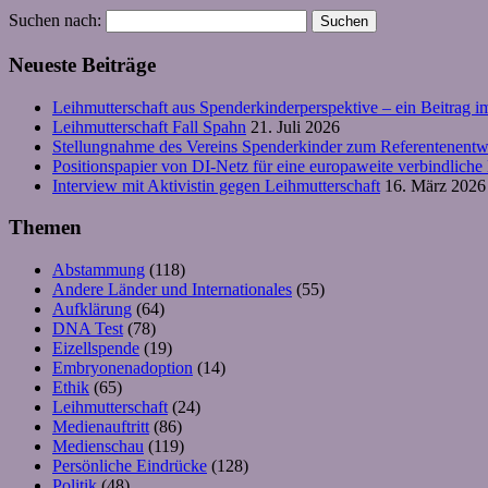
Suchen nach:
Neueste Beiträge
Leihmutterschaft aus Spenderkinderperspektive – ein Beitrag i
Leihmutterschaft Fall Spahn
21. Juli 2026
Stellungnahme des Vereins Spenderkinder zum Referentenentw
Positionspapier von DI-Netz für eine europaweite verbindlich
Interview mit Aktivistin gegen Leihmutterschaft
16. März 2026
Themen
Abstammung
(118)
Andere Länder und Internationales
(55)
Aufklärung
(64)
DNA Test
(78)
Eizellspende
(19)
Embryonenadoption
(14)
Ethik
(65)
Leihmutterschaft
(24)
Medienauftritt
(86)
Medienschau
(119)
Persönliche Eindrücke
(128)
Politik
(48)