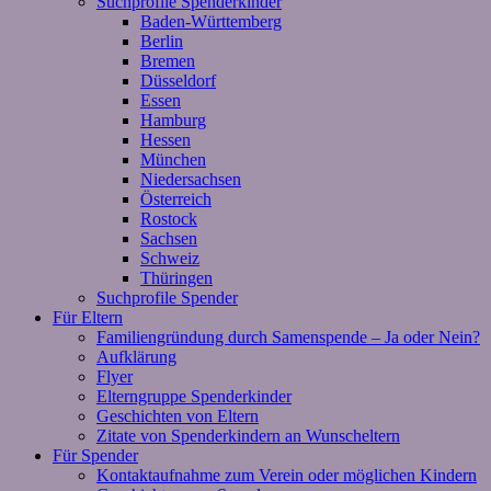
Suchprofile Spenderkinder
Baden-Württemberg
Berlin
Bremen
Düsseldorf
Essen
Hamburg
Hessen
München
Niedersachsen
Österreich
Rostock
Sachsen
Schweiz
Thüringen
Suchprofile Spender
Für Eltern
Familiengründung durch Samenspende – Ja oder Nein?
Aufklärung
Flyer
Elterngruppe Spenderkinder
Geschichten von Eltern
Zitate von Spenderkindern an Wunscheltern
Für Spender
Kontaktaufnahme zum Verein oder möglichen Kindern