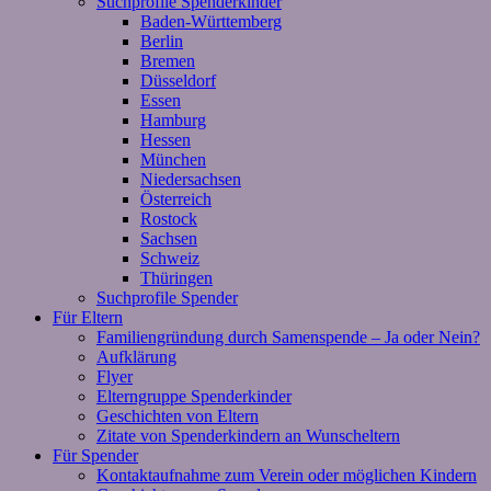
Suchprofile Spenderkinder
Baden-Württemberg
Berlin
Bremen
Düsseldorf
Essen
Hamburg
Hessen
München
Niedersachsen
Österreich
Rostock
Sachsen
Schweiz
Thüringen
Suchprofile Spender
Für Eltern
Familiengründung durch Samenspende – Ja oder Nein?
Aufklärung
Flyer
Elterngruppe Spenderkinder
Geschichten von Eltern
Zitate von Spenderkindern an Wunscheltern
Für Spender
Kontaktaufnahme zum Verein oder möglichen Kindern