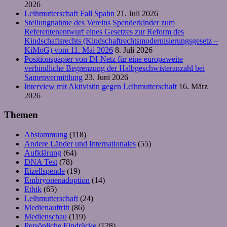
2026
Leihmutterschaft Fall Spahn
21. Juli 2026
Stellungnahme des Vereins Spenderkinder zum
Referentenentwurf eines Gesetzes zur Reform des
Kindschaftsrechts (Kindschaftrechtsmodernisierungsgesetz –
KiMoG) vom 11. Mai 2026
8. Juli 2026
Positionspapier von DI-Netz für eine europaweite
verbindliche Begrenzung der Halbgeschwisteranzahl bei
Samenvermittlung
23. Juni 2026
Interview mit Aktivistin gegen Leihmutterschaft
16. März
2026
Themen
Abstammung
(118)
Andere Länder und Internationales
(55)
Aufklärung
(64)
DNA Test
(78)
Eizellspende
(19)
Embryonenadoption
(14)
Ethik
(65)
Leihmutterschaft
(24)
Medienauftritt
(86)
Medienschau
(119)
Persönliche Eindrücke
(128)