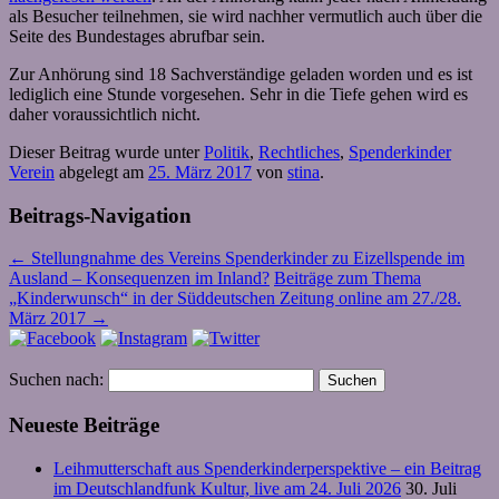
als Besucher teilnehmen, sie wird nachher vermutlich auch über die
Seite des Bundestages abrufbar sein.
Zur Anhörung sind 18 Sachverständige geladen worden und es ist
lediglich eine Stunde vorgesehen. Sehr in die Tiefe gehen wird es
daher voraussichtlich nicht.
Dieser Beitrag wurde unter
Politik
,
Rechtliches
,
Spenderkinder
Verein
abgelegt am
25. März 2017
von
stina
.
Beitrags-Navigation
←
Stellungnahme des Vereins Spenderkinder zu Eizellspende im
Ausland – Konsequenzen im Inland?
Beiträge zum Thema
„Kinderwunsch“ in der Süddeutschen Zeitung online am 27./28.
März 2017
→
Suchen nach:
Neueste Beiträge
Leihmutterschaft aus Spenderkinderperspektive – ein Beitrag
im Deutschlandfunk Kultur, live am 24. Juli 2026
30. Juli