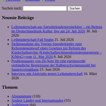
Suchen nach:
Neueste Beiträge
Leihmutterschaft aus Spenderkinderperspektive – ein Beitrag
im Deutschlandfunk Kultur, live am 24. Juli 2026
30. Juli
2026
Leihmutterschaft Fall Spahn
21. Juli 2026
Stellungnahme des Vereins Spenderkinder zum
Referentenentwurf eines Gesetzes zur Reform des
Kindschaftsrechts (Kindschaftrechtsmodernisierungsgesetz –
KiMoG) vom 11. Mai 2026
8. Juli 2026
Positionspapier von DI-Netz für eine europaweite
verbindliche Begrenzung der Halbgeschwisteranzahl bei
Samenvermittlung
23. Juni 2026
Interview mit Aktivistin gegen Leihmutterschaft
16. März
2026
Themen
Abstammung
(118)
Andere Länder und Internationales
(55)
Aufklärung
(64)