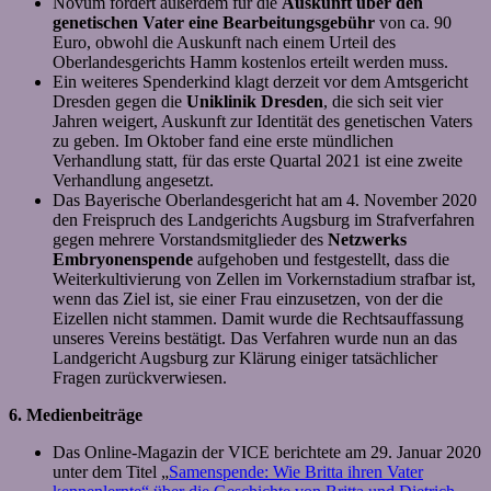
Novum fordert außerdem für die
Auskunft über den
genetischen Vater eine Bearbeitungsgebühr
von ca. 90
Euro, obwohl die Auskunft nach einem Urteil des
Oberlandesgerichts Hamm kostenlos erteilt werden muss.
Ein weiteres Spenderkind klagt derzeit vor dem Amtsgericht
Dresden gegen die
Uniklinik Dresden
, die sich seit vier
Jahren weigert, Auskunft zur Identität des genetischen Vaters
zu geben. Im Oktober fand eine erste mündlichen
Verhandlung statt, für das erste Quartal 2021 ist eine zweite
Verhandlung angesetzt.
Das Bayerische Oberlandesgericht hat am 4. November 2020
den Freispruch des Landgerichts Augsburg im Strafverfahren
gegen mehrere Vorstandsmitglieder des
Netzwerks
Embryonenspende
aufgehoben und festgestellt, dass die
Weiterkultivierung von Zellen im Vorkernstadium strafbar ist,
wenn das Ziel ist, sie einer Frau einzusetzen, von der die
Eizellen nicht stammen. Damit wurde die Rechtsauffassung
unseres Vereins bestätigt. Das Verfahren wurde nun an das
Landgericht Augsburg zur Klärung einiger tatsächlicher
Fragen zurückverwiesen.
6. Medienbeiträge
Das Online-Magazin der VICE berichtete am 29. Januar 2020
unter dem Titel „
Samenspende: Wie Britta ihren Vater