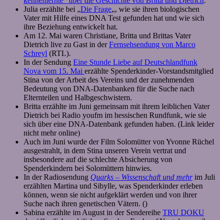
kennenlernte“ über die Geschichte von Britta und Dietrich
.
Julia erzählte bei „
Die Frage
„, wie sie ihren biologischen
Vater mit Hilfe eines DNA Test gefunden hat und wie sich
ihre Beziehung entwickelt hat.
Am 12. Mai waren Christiane, Britta und Brittas Vater
Dietrich live zu Gast in der
Fernsehsendung von Marco
Schreyl
(RTL).
In der Sendung
Eine Stunde Liebe auf Deutschlandfunk
Nova vom 15. Mai
erzählte Spenderkinder-Vorstandsmitglied
Stina von der Arbeit des Vereins und der zunehmenden
Bedeutung von DNA-Datenbanken für die Suche nach
Elternteilen und Halbgeschwistern.
Britta erzählte im Juni gemeinsam mit ihrem leiblichen Vater
Dietrich bei Radio youfm im hessischen Rundfunk, wie sie
sich über eine DNA-Datenbank gefunden haben. (Link leider
nicht mehr online)
Auch im Juni wurde der Film Solomütter von Yvonne Rüchel
ausgestrahlt, in dem Stina unseren Verein vertrat und
insbesondere auf die schlechte Absicherung von
Spenderkindern bei Solomüttern hinwies.
In der Radiosendung
Quarks – Wissenschaft und mehr
im Juli
erzählten Martina und Sibylle, was Spenderkinder erleben
können, wenn sie nicht aufgeklärt werden und von ihrer
Suche nach ihren genetischen Vätern. ()
Sabina erzählte im August in der Sendereihe
TRU DOKU