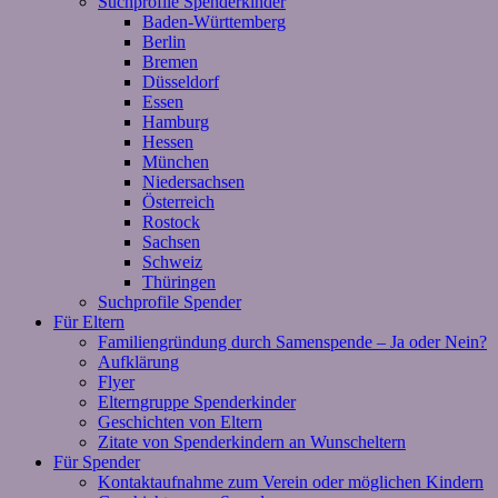
Suchprofile Spenderkinder
Baden-Württemberg
Berlin
Bremen
Düsseldorf
Essen
Hamburg
Hessen
München
Niedersachsen
Österreich
Rostock
Sachsen
Schweiz
Thüringen
Suchprofile Spender
Für Eltern
Familiengründung durch Samenspende – Ja oder Nein?
Aufklärung
Flyer
Elterngruppe Spenderkinder
Geschichten von Eltern
Zitate von Spenderkindern an Wunscheltern
Für Spender
Kontaktaufnahme zum Verein oder möglichen Kindern