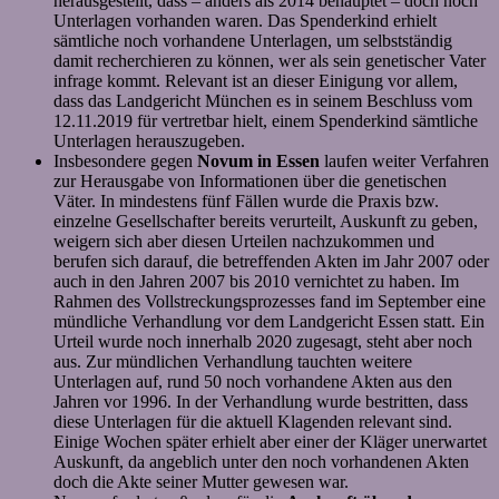
herausgestellt, dass – anders als 2014 behauptet – doch noch
Unterlagen vorhanden waren. Das Spenderkind erhielt
sämtliche noch vorhandene Unterlagen, um selbstständig
damit recherchieren zu können, wer als sein genetischer Vater
infrage kommt. Relevant ist an dieser Einigung vor allem,
dass das Landgericht München es in seinem Beschluss vom
12.11.2019 für vertretbar hielt, einem Spenderkind sämtliche
Unterlagen herauszugeben.
Insbesondere gegen
Novum in Essen
laufen weiter Verfahren
zur Herausgabe von Informationen über die genetischen
Väter. In mindestens fünf Fällen wurde die Praxis bzw.
einzelne Gesellschafter bereits verurteilt, Auskunft zu geben,
weigern sich aber diesen Urteilen nachzukommen und
berufen sich darauf, die betreffenden Akten im Jahr 2007 oder
auch in den Jahren 2007 bis 2010 vernichtet zu haben. Im
Rahmen des Vollstreckungsprozesses fand im September eine
mündliche Verhandlung vor dem Landgericht Essen statt. Ein
Urteil wurde noch innerhalb 2020 zugesagt, steht aber noch
aus. Zur mündlichen Verhandlung tauchten weitere
Unterlagen auf, rund 50 noch vorhandene Akten aus den
Jahren vor 1996. In der Verhandlung wurde bestritten, dass
diese Unterlagen für die aktuell Klagenden relevant sind.
Einige Wochen später erhielt aber einer der Kläger unerwartet
Auskunft, da angeblich unter den noch vorhandenen Akten
doch die Akte seiner Mutter gewesen war.