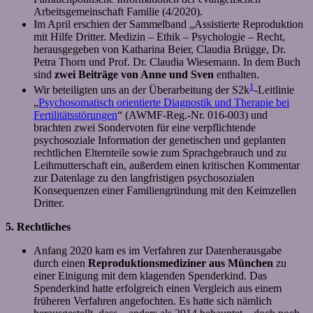
Arbeitsgemeinschaft Familie (4/2020).
Im April erschien der Sammelband „Assistierte Reproduktion
mit Hilfe Dritter. Medizin – Ethik – Psychologie – Recht,
herausgegeben von Katharina Beier, Claudia Brügge, Dr.
Petra Thorn und Prof. Dr. Claudia Wiesemann. In dem Buch
sind
zwei Beiträge von Anne und Sven
enthalten.
1
Wir beteiligten uns an der Überarbeitung der S2k
-Leitlinie
„
Psychosomatisch orientierte Diagnostik und Therapie bei
Fertilitätsstörungen
“ (AWMF-Reg.-Nr. 016-003) und
brachten zwei Sondervoten für eine verpflichtende
psychosoziale Information der genetischen und geplanten
rechtlichen Elternteile sowie zum Sprachgebrauch und zu
Leihmutterschaft ein, außerdem einen kritischen Kommentar
zur Datenlage zu den langfristigen psychosozialen
Konsequenzen einer Familiengründung mit den Keimzellen
Dritter.
5. Rechtliches
Anfang 2020 kam es im Verfahren zur Datenherausgabe
durch einen
Reproduktionsmediziner aus München
zu
einer Einigung mit dem klagenden Spenderkind. Das
Spenderkind hatte erfolgreich einen Vergleich aus einem
früheren Verfahren angefochten. Es hatte sich nämlich