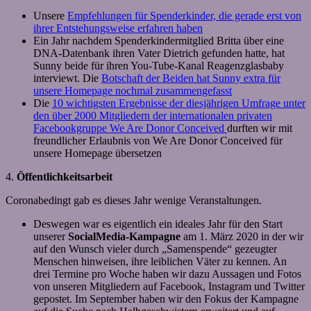
Unsere
Empfehlungen für Spenderkinder, die gerade erst von
ihrer Entstehungsweise erfahren haben
Ein Jahr nachdem Spenderkindermitglied Britta über eine
DNA-Datenbank ihren Vater Dietrich gefunden hatte, hat
Sunny beide für ihren You-Tube-Kanal Reagenzglasbaby
interviewt. Die
Botschaft der Beiden hat Sunny extra für
unsere Homepage nochmal zusammengefasst
Die
10 wichtigsten Ergebnisse der diesjährigen Umfrage unter
den über 2000 Mitgliedern der internationalen privaten
Facebookgruppe We Are Donor Conceived
durften wir mit
freundlicher Erlaubnis von We Are Donor Conceived für
unsere Homepage übersetzen
4.
Öffentlichkeitsarbeit
Coronabedingt gab es dieses Jahr wenige Veranstaltungen.
Deswegen war es eigentlich ein ideales Jahr für den Start
unserer
SocialMedia-Kampagne
am 1. März 2020 in der wir
auf den Wunsch vieler durch „Samenspende“ gezeugter
Menschen hinweisen, ihre leiblichen Väter zu kennen. An
drei Termine pro Woche haben wir dazu Aussagen und Fotos
von unseren Mitgliedern auf Facebook, Instagram und Twitter
gepostet. Im September haben wir den Fokus der Kampagne