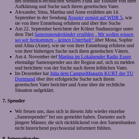
des öffentlich-rechtlichen Senders Funk auf Youtube von ihrer
Aufklärung und Suche nach ihrem genetischen Vater.
Alexander, Stina, Martina und Anne erzählten am 14.
September in der Sendung
Neugier genügt
auf WDR 5
, wie
sie von ihrer Entstehung erfuhren und über ihre Suche
Am 22. September berichtete der Kölner Stadtanzeiger unter
dem Titel
Samenspenderkinder erzählen „Wir wollen wissen,
wo wir herkommen – keinen Unterhalt“
über Mona, Sophie
und Alina (Anne), wie sie von ihrer Entstehung erfuhren und
von ihrer bisherigen Suche nach ihren genetischen Vätern.
Am 4. November rief
Martina im Lokalsender Radio Essen
ehemalige Samenspender aus der Region auf, sich zu melden
und berichtete von der Suche nach ihrem leiblichen Vater.
Im Dezember hat
Julia dem CampusMagazin KURT der TU
Dortmund
über ihre erfolgreiche Suche nach ihrem
genetischen Vater berichtet und Anne über die rechtliche
Situation aufgeklärt.
7. Spender
Wir freuen uns, dass sich in diesem Jahr wieder einzelne
„Samenspender“ bei uns gemeldet haben. Darunter auch
jüngere Männer, die sich rückblickend von den Samenbanken
nicht hinreichend psychosozial informiert fühlten.
8. Internationales