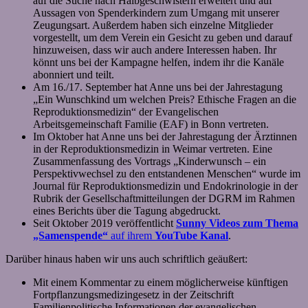
auf die Suche nach Halbgeschwistern erweitert und auf
Aussagen von Spenderkindern zum Umgang mit unserer
Zeugungsart. Außerdem haben sich einzelne Mitglieder
vorgestellt, um dem Verein ein Gesicht zu geben und darauf
hinzuweisen, dass wir auch andere Interessen haben. Ihr
könnt uns bei der Kampagne helfen, indem ihr die Kanäle
abonniert und teilt.
Am 16./17. September hat Anne uns bei der Jahrestagung
„Ein Wunschkind um welchen Preis? Ethische Fragen an die
Reproduktionsmedizin“ der Evangelischen
Arbeitsgemeinschaft Familie (EAF) in Bonn vertreten.
Im Oktober hat Anne uns bei der Jahrestagung der Ärztinnen
in der Reproduktionsmedizin in Weimar vertreten. Eine
Zusammenfassung des Vortrags „Kinderwunsch – ein
Perspektivwechsel zu den entstandenen Menschen“ wurde im
Journal für Reproduktionsmedizin und Endokrinologie in der
Rubrik der Gesellschaftmitteilungen der DGRM im Rahmen
eines Berichts über die Tagung abgedruckt.
Seit Oktober 2019 veröffentlicht
Sunny Videos zum Thema
„Samenspende“
auf ihrem
YouTube Kanal
.
Darüber hinaus haben wir uns auch schriftlich geäußert:
Mit einem Kommentar zu einem möglicherweise künftigen
Fortpflanzungsmedizingesetz in der Zeitschrift
Familienpolitische Informationen der evangelischen