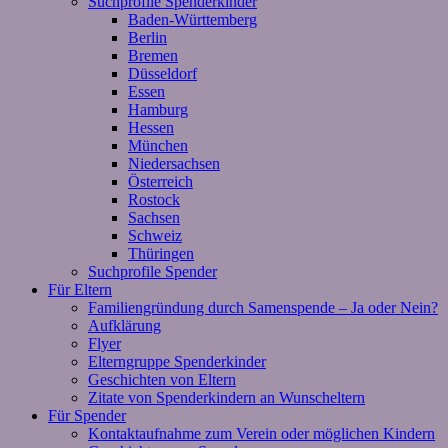
Suchprofile Spenderkinder
Baden-Württemberg
Berlin
Bremen
Düsseldorf
Essen
Hamburg
Hessen
München
Niedersachsen
Österreich
Rostock
Sachsen
Schweiz
Thüringen
Suchprofile Spender
Für Eltern
Familiengründung durch Samenspende – Ja oder Nein?
Aufklärung
Flyer
Elterngruppe Spenderkinder
Geschichten von Eltern
Zitate von Spenderkindern an Wunscheltern
Für Spender
Kontaktaufnahme zum Verein oder möglichen Kindern