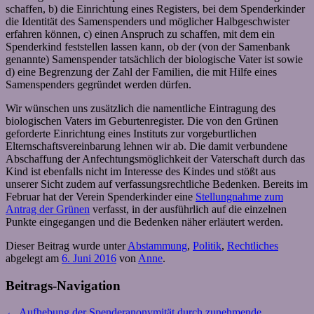
schaffen, b) die Einrichtung eines Registers, bei dem Spenderkinder
die Identität des Samenspenders und möglicher Halbgeschwister
erfahren können, c) einen Anspruch zu schaffen, mit dem ein
Spenderkind feststellen lassen kann, ob der (von der Samenbank
genannte) Samenspender tatsächlich der biologische Vater ist sowie
d) eine Begrenzung der Zahl der Familien, die mit Hilfe eines
Samenspenders gegründet werden dürfen.
Wir wünschen uns zusätzlich die namentliche Eintragung des
biologischen Vaters im Geburtenregister. Die von den Grünen
geforderte Einrichtung eines Instituts zur vorgeburtlichen
Elternschaftsvereinbarung lehnen wir ab. Die damit verbundene
Abschaffung der Anfechtungsmöglichkeit der Vaterschaft durch das
Kind ist ebenfalls nicht im Interesse des Kindes und stößt aus
unserer Sicht zudem auf verfassungsrechtliche Bedenken. Bereits im
Februar hat der Verein Spenderkinder eine
Stellungnahme zum
Antrag der Grünen
verfasst, in der ausführlich auf die einzelnen
Punkte eingegangen und die Bedenken näher erläutert werden.
Dieser Beitrag wurde unter
Abstammung
,
Politik
,
Rechtliches
abgelegt am
6. Juni 2016
von
Anne
.
Beitrags-Navigation
←
Aufhebung der Spenderanonymität durch zunehmende