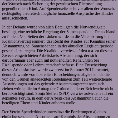
der Wunsch nach Sicherung der gewünschten Elternstellung
gegenüber dem Kind. Auf Spenderseite steht vor allem der Wunsch,
rechtsgültig theoretisch mögliche finanzielle Ansprüche des Kindes
auszuschließen.
In der Debatte wurde von allen Beteiligten die Notwendigkeit
bestätigt, eine rechtliche Regelung der Samenspende in Deutschland
zu finden. Von Seiten der Linken wurde an die Vereinbarung im
Koalitionsvertrag erinnert, das Recht des Kindes auf Kenntnis seiner
Abstammung bei Samenspenden in der aktuellen Legislaturperiode
gesetzlich zu regeln. Die Koalition verwies auf den u.a. zu diesem
Zweck eingerichteten Arbeitskreis Abstammung, der sich
darüberhinaus aber auch mit notwendigen Regelungen bei
Eizellspende oder Leihmutterschaft befasse. Eine Entscheidung
dieses Arbeitskreises werde zwar erst im Sommer 2017 erwartet,
dennoch wurde von übereilten Entscheidungen abgeraten, da die
von den Grünen angedachten Regelungen zum Teil weitreichende
Auswirkungen auf das geltende Abstammungsrecht nach sich
ziehen würde, die im Antrag der Grünen in dieser Reichweite nicht
berücksichtigt sind. Sonja Steffen (SPD) verwies außerdem auf ein
geplantes Forum, in dem der Arbeitskreis Abstammung auch die
beteiligten Eltern und Kinder anhören wolle.
Der Verein Spenderkinder unterstützt die Forderungen a) eines
einfachgesetzlichen Anspruchs auf Kenntnis der Abstammung zu