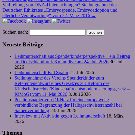
Verbreitung von DNA-Untersuchungen?
Stellungnahme des
Deutschen Ethikrates „Embryospende, Embryoadoption und
elterliche Verantwortung“ vom 22. März 2016
→
Suchen nach:
Neueste Beiträge
Leihmutterschaft aus Spenderkinderperspektive – ein Beitrag
im Deutschlandfunk Kultur, live am 24. Juli 2026
30. Juli
2026
Leihmutterschaft Fall Spahn
21. Juli 2026
Stellungnahme des Vereins Spenderkinder zum
Referentenentwurf eines Gesetzes zur Reform des
Kindschaftsrechts (Kindschaftrechtsmodernisierungsgesetz –
KiMoG) vom 11. Mai 2026
8. Juli 2026
Positionspapier von DI-Netz für eine europaweite
verbindliche Begrenzung der Halbgeschwisteranzahl bei
Samenvermittlung
23. Juni 2026
Interview mit Aktivistin gegen Leihmutterschaft
16. März
2026
Themen