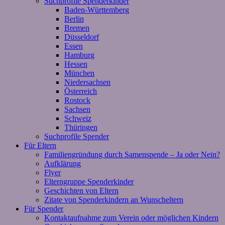
Suchprofile Spenderkinder
Baden-Württemberg
Berlin
Bremen
Düsseldorf
Essen
Hamburg
Hessen
München
Niedersachsen
Österreich
Rostock
Sachsen
Schweiz
Thüringen
Suchprofile Spender
Für Eltern
Familiengründung durch Samenspende – Ja oder Nein?
Aufklärung
Flyer
Elterngruppe Spenderkinder
Geschichten von Eltern
Zitate von Spenderkindern an Wunscheltern
Für Spender
Kontaktaufnahme zum Verein oder möglichen Kindern