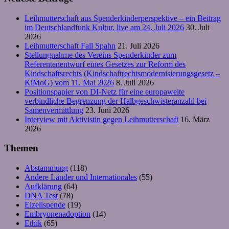
Leihmutterschaft aus Spenderkinderperspektive – ein Beitrag
im Deutschlandfunk Kultur, live am 24. Juli 2026
30. Juli
2026
Leihmutterschaft Fall Spahn
21. Juli 2026
Stellungnahme des Vereins Spenderkinder zum
Referentenentwurf eines Gesetzes zur Reform des
Kindschaftsrechts (Kindschaftrechtsmodernisierungsgesetz –
KiMoG) vom 11. Mai 2026
8. Juli 2026
Positionspapier von DI-Netz für eine europaweite
verbindliche Begrenzung der Halbgeschwisteranzahl bei
Samenvermittlung
23. Juni 2026
Interview mit Aktivistin gegen Leihmutterschaft
16. März
2026
Themen
Abstammung
(118)
Andere Länder und Internationales
(55)
Aufklärung
(64)
DNA Test
(78)
Eizellspende
(19)
Embryonenadoption
(14)
Ethik
(65)