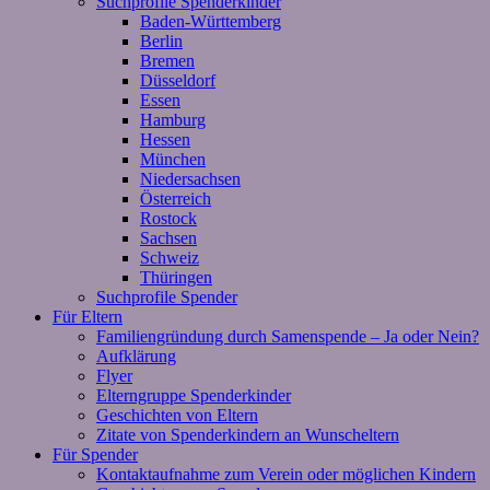
Suchprofile Spenderkinder
Baden-Württemberg
Berlin
Bremen
Düsseldorf
Essen
Hamburg
Hessen
München
Niedersachsen
Österreich
Rostock
Sachsen
Schweiz
Thüringen
Suchprofile Spender
Für Eltern
Familiengründung durch Samenspende – Ja oder Nein?
Aufklärung
Flyer
Elterngruppe Spenderkinder
Geschichten von Eltern
Zitate von Spenderkindern an Wunscheltern
Für Spender
Kontaktaufnahme zum Verein oder möglichen Kindern