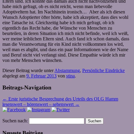
Eltern sind. Ich konnte das damals auch nicht nachvollziehen und
habe mich gefragt, ob es nicht reicht, wenn man liebevolle
Adoptiveltern hat. Im Nachhinein ironisch… Aber als ich diesen
Wunsch Adoptierter öfter hörte, habe ich akzeptiert, dass dies wohl
eine Tatsache ist. Gleichzeitig habe ich mich gefragt, ob ich
eigentlich das Recht habe, die Wünsche von Menschen zu
beurteilen, in deren Situation ich mich nicht befinde, weil ich weiß,
wer meine leiblichen Eltern sind. Auch fand ich schon damals, dass
man die Verantwortung für ein Kind nicht vollkommen los wird,
weil man es abgibt, und dass ein paar Informationen wie der Name
und Beruf nicht viel verlangt sind. Diese Empathie würde ich mir
von mehr Menschen wünschen.
Dieser Beitrag wurde unter
Abstammung
,
Persönliche Eindrücke
abgelegt am
9. Februar 2013
von
stina
.
Beitrags-Navigation
←
Erste juristische Besprechung des Urteils des OLG Hamm
lesenswert – hörenswert – sehenswert
→
Suchen nach:
Neueste Beiträge