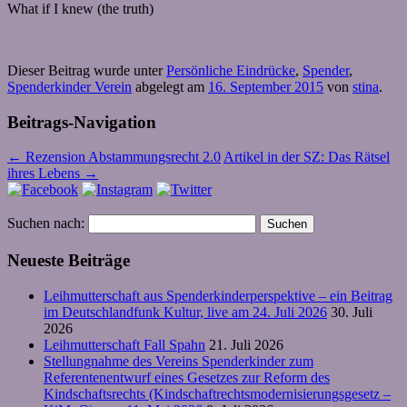
What if I knew (the truth)
Dieser Beitrag wurde unter
Persönliche Eindrücke
,
Spender
,
Spenderkinder Verein
abgelegt am
16. September 2015
von
stina
.
Beitrags-Navigation
←
Rezension Abstammungsrecht 2.0
Artikel in der SZ: Das Rätsel
ihres Lebens
→
Suchen nach:
Neueste Beiträge
Leihmutterschaft aus Spenderkinderperspektive – ein Beitrag
im Deutschlandfunk Kultur, live am 24. Juli 2026
30. Juli
2026
Leihmutterschaft Fall Spahn
21. Juli 2026
Stellungnahme des Vereins Spenderkinder zum
Referentenentwurf eines Gesetzes zur Reform des
Kindschaftsrechts (Kindschaftrechtsmodernisierungsgesetz –