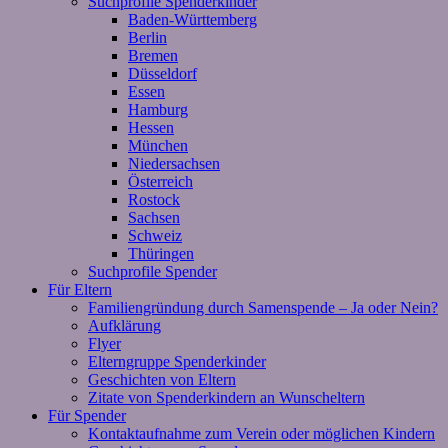
Suchprofile Spenderkinder
Baden-Württemberg
Berlin
Bremen
Düsseldorf
Essen
Hamburg
Hessen
München
Niedersachsen
Österreich
Rostock
Sachsen
Schweiz
Thüringen
Suchprofile Spender
Für Eltern
Familiengründung durch Samenspende – Ja oder Nein?
Aufklärung
Flyer
Elterngruppe Spenderkinder
Geschichten von Eltern
Zitate von Spenderkindern an Wunscheltern
Für Spender
Kontaktaufnahme zum Verein oder möglichen Kindern