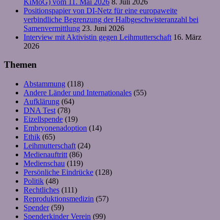
KiMoG) vom 11. Mai 2026
8. Juli 2026
Positionspapier von DI-Netz für eine europaweite
verbindliche Begrenzung der Halbgeschwisteranzahl bei
Samenvermittlung
23. Juni 2026
Interview mit Aktivistin gegen Leihmutterschaft
16. März
2026
Themen
Abstammung
(118)
Andere Länder und Internationales
(55)
Aufklärung
(64)
DNA Test
(78)
Eizellspende
(19)
Embryonenadoption
(14)
Ethik
(65)
Leihmutterschaft
(24)
Medienauftritt
(86)
Medienschau
(119)
Persönliche Eindrücke
(128)
Politik
(48)
Rechtliches
(111)
Reproduktionsmedizin
(57)
Spender
(59)
Spenderkinder Verein
(99)