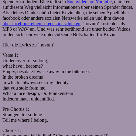
Spender zu finden. Bitte teilt sein
Suchvideo auf Youtube
, damit er
auf diesem Weg vielleicht Informationen über seinen Spender findet.
Als kleines Dankeschön bietet Kevin allen, die seinen Appell über
facebook oder andere sozialen Netzwerke teilen und ihm davon
über facebook einen screenshot schicken
, ’novum‘ kostenlos als
MP3 or WAV an. Und was sehr berührend ist: unter beiden Videos
finden sich sehr viele unterstützende Botschaften für Kevin.
Hier die Lyrics zu ’novum‘:
Verse 1:
Undercover for so long,
what have i become?
Empty, desolate I waste away in the bitterness.
In the broken dreams
in which i always seek my identity
that you stole from me.
What a nice design, Dr. Frankenstein!
Indeterminate, unidentified.
Pre-Chorus 1:
Strangers for so long.
Tell me where I belong.
Chorus 1:
I’m not gonna fall in line! (Who are you to own us all?)