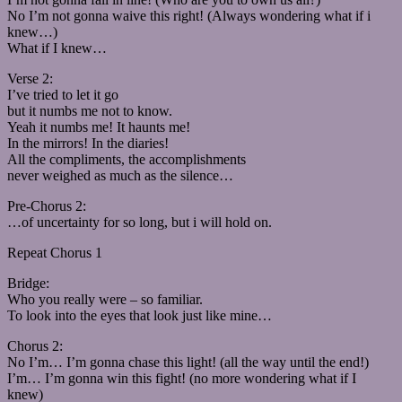
No I’m not gonna waive this right! (Always wondering what if i
knew…)
What if I knew…
Verse 2:
I’ve tried to let it go
but it numbs me not to know.
Yeah it numbs me! It haunts me!
In the mirrors! In the diaries!
All the compliments, the accomplishments
never weighed as much as the silence…
Pre-Chorus 2:
…of uncertainty for so long, but i will hold on.
Repeat Chorus 1
Bridge:
Who you really were – so familiar.
To look into the eyes that look just like mine…
Chorus 2:
No I’m… I’m gonna chase this light! (all the way until the end!)
I’m… I’m gonna win this fight! (no more wondering what if I
knew)