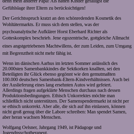
denn mein anderer Papa! Als hätten Kinder gefälligst die
Gefühlslage ihrer Eltern zu berücksichtigen!
Der Gerichtsspruch kratzt an den schönredenden Kosmetik des
Wohltätermarkts. Er muss sich dem stellen, was der
psychoanalytische Aufklärer Horst Eberhard Richter als
Gotteskomplex beschrieb. Jene egozentrische, gottgleiche Allmacht
eines angstgetriebenen Machtwillens, der zum Leiden, zum Umgang
mit Begrenztheit nicht mehr fähig ist.
Wenn im dänischen Aarhus im letzten Sommer anlässlich des
20.000sten Samenbankkindes die Sektkorken knallten, sei den
Beteiligten ihr Glück ebenso gegönnt wie den gemutmaßten
100.000 deutschen Samenbank-Eltern-Kindverhältnissen. Auch bei
der Auslieferung eines lang ersehnten Autos wird gefeiert.
Allerdings fragen aufgeklärte Menschen durchaus nach dessen
Produktionsbedingungen. Ethisch Unkorrektes möchte man
schließlich nicht unterstützen. Der Samenspendermarkt ist nicht per
se ethisch unkorrekt. Aber alle, die sich auf ihn einlassen, können
nicht groß genug über die Labore schreiben: Man spendet Samen,
aber heran wachsen Menschen.
Wolfgang Oelsner, Jahrgang 1949, ist Pädagoge und
Jugendpsychotherapeut.