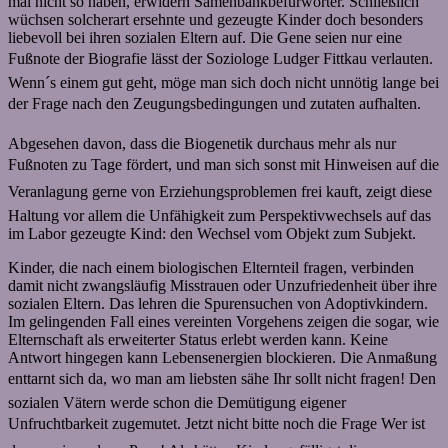
mal nicht so haben, erwidern Samenbankbefürworter. Schließlich
wüchsen solcherart ersehnte und gezeugte Kinder doch besonders
liebevoll bei ihren sozialen Eltern auf. Die Gene seien nur eine
Fußnote der Biografie lässt der Soziologe Ludger Fittkau verlauten.
Wenn´s einem gut geht, möge man sich doch nicht unnötig lange bei
der Frage nach den Zeugungsbedingungen und zutaten aufhalten.
Abgesehen davon, dass die Biogenetik durchaus mehr als nur
Fußnoten zu Tage fördert, und man sich sonst mit Hinweisen auf die
Veranlagung gerne von Erziehungsproblemen frei kauft, zeigt diese
Haltung vor allem die Unfähigkeit zum Perspektivwechsels auf das
im Labor gezeugte Kind: den Wechsel vom Objekt zum Subjekt.
Kinder, die nach einem biologischen Elternteil fragen, verbinden
damit nicht zwangsläufig Misstrauen oder Unzufriedenheit über ihre
sozialen Eltern. Das lehren die Spurensuchen von Adoptivkindern.
Im gelingenden Fall eines vereinten Vorgehens zeigen die sogar, wie
Elternschaft als erweiterter Status erlebt werden kann. Keine
Antwort hingegen kann Lebensenergien blockieren. Die Anmaßung
enttarnt sich da, wo man am liebsten sähe Ihr sollt nicht fragen! Den
sozialen Vätern werde schon die Demütigung eigener
Unfruchtbarkeit zugemutet. Jetzt nicht bitte noch die Frage Wer ist