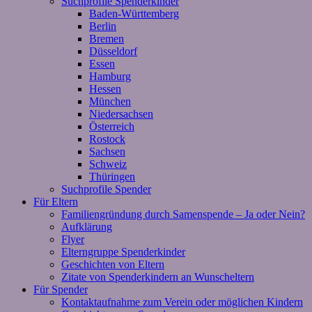
Suchprofile Spenderkinder
Baden-Württemberg
Berlin
Bremen
Düsseldorf
Essen
Hamburg
Hessen
München
Niedersachsen
Österreich
Rostock
Sachsen
Schweiz
Thüringen
Suchprofile Spender
Für Eltern
Familiengründung durch Samenspende – Ja oder Nein?
Aufklärung
Flyer
Elterngruppe Spenderkinder
Geschichten von Eltern
Zitate von Spenderkindern an Wunscheltern
Für Spender
Kontaktaufnahme zum Verein oder möglichen Kindern