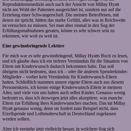
Reproduktionsmedizin auch nach der Ansicht von Millay Hyatt
nicht am Wohl der Patienten ausgerichtet ist, sondern nur auf die
Erzielung einer Schwangerschaft. Die meisten Betroffenen, mit
denen sie spricht, hätten das starke Gefühl, alles was in Reichweite
ist versuchen zu müssen. Sei man aber einmal in den Sog der
Erfüllungsmaßnahmen geraten, könne es sehr schwer sein zu
erkennen, wie weit zu weit ist.
Eine gewinnbringende Lektüre
Für mich war es sehr gewinnbringend, Millay Hyatts Buch zu lesen,
und ich glaube dass ich ein tieferes Verständnis für die Situation von
Eltern mit Kinderwunsch dadurch bekommen habe. Das soll
übrigens nicht bedeuten, dass ich – oder die anderen Spenderkinder-
Mitglieder – vorher kein Verständnis für Kinderwunsch-Eltern
hatten. Schließlich stammen unsere eigene Eltern auch aus diesem
Personenkreis, ich kenne einige Kinderwunsch-Eltern in meinem
Alter, und viele von uns haben auch selbst Kinder. Genauso wenig
bedeutet es, dass ich deswegen jetzt alles akzeptiere, was manche
Eltern zur Erfüllung ihres Kinderwunsches machen. Das tut Millay
Hyatt genauso wenig, denn sie fordert zum Beispiel nicht, dass
Eizellspende und Leihmutterschaft in Deutschland zugelassen
werden sollten.
Aber ich verstehe jetzt vielleicht besser, in welchem Sog sich