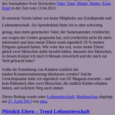
des Journalisten Sven Stockrahm
Vater, Vater, Mutter, Mutter, Kind,
Kind
in der Zeit vom 13.04.2013.
In unserem Verein haben wir keine Mitglieder aus Eizellspende und
Leihmutterschaft. Als Spenderkind finde ich es aber schwierig
genug, dass mein genetischer Vater, der Samenspender,
(vielleicht)
nur wegen des Geldes gespendet hat, sich (vielleicht) nicht für mich
interessiert und dass meine Eltern somit eigentlich 50 % meines
Erbgutes gekauft haben. Wie wäre das erst, wenn meine Eltern
gleich zwei Menschen dafür bezahlt hätten, darunter den Menschen,
in dessen Körper ich mich 9 Monate entwickelt und der mich zur
Welt gebracht habe?
Sollte die Entstehung von Kindern wirklich der
totalen Kommerzialisierung überlassen werden? Solche
Gesichtspunkte hätte ich eigentlich von SZ Magazin erwartet – und
kein Rührstück über zwei Menschen, die endlich Kinder erhalten
haben, auf welchem Weg auch immer.
Dieser Beitrag wurde unter
Leihmutterschaft
,
Medienschau
abgelegt
am
27. April 2013
von
stina
.
Plötzlich Eltern – Trend Leihmutterschaft