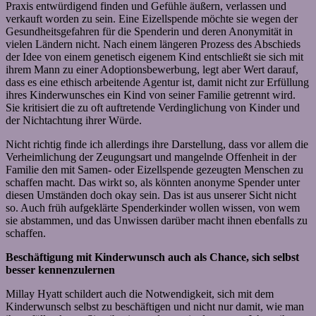
Praxis entwürdigend finden und Gefühle äußern, verlassen und
verkauft worden zu sein. Eine Eizellspende möchte sie wegen der
Gesundheitsgefahren für die Spenderin und deren Anonymität in
vielen Ländern nicht. Nach einem längeren Prozess des Abschieds
der Idee von einem genetisch eigenem Kind entschließt sie sich mit
ihrem Mann zu einer Adoptionsbewerbung, legt aber Wert darauf,
dass es eine ethisch arbeitende Agentur ist, damit nicht zur Erfüllung
ihres Kinderwunsches ein Kind von seiner Familie getrennt wird.
Sie kritisiert die zu oft auftretende Verdinglichung von Kinder und
der Nichtachtung ihrer Würde.
Nicht richtig finde ich allerdings ihre Darstellung, dass vor allem die
Verheimlichung der Zeugungsart und mangelnde Offenheit in der
Familie den mit Samen- oder Eizellspende gezeugten Menschen zu
schaffen macht. Das wirkt so, als könnten anonyme Spender unter
diesen Umständen doch okay sein. Das ist aus unserer Sicht nicht
so. Auch früh aufgeklärte Spenderkinder wollen wissen, von wem
sie abstammen, und das Unwissen darüber macht ihnen ebenfalls zu
schaffen.
Beschäftigung mit Kinderwunsch auch als Chance, sich selbst
besser kennenzulernen
Millay Hyatt schildert auch die Notwendigkeit, sich mit dem
Kinderwunsch selbst zu beschäftigen und nicht nur damit, wie man