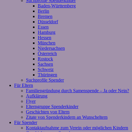
Suchprofile Spenderkinder
Baden-Württemberg
Berlin
Bremen
Düsseldorf
Essen
Hamburg
Hessen
München
Niedersachsen
Österreich
Rostock
Sachsen
Schweiz
Thüringen
Suchprofile Spender
Für Eltern
Familiengründung durch Samenspende – Ja oder Nein?
Aufklärung
Flyer
Elterngruppe Spenderkinder
Geschichten von Eltern
Zitate von Spenderkindern an Wunscheltern
Für Spender
Kontaktaufnahme zum Verein oder möglichen Kindern