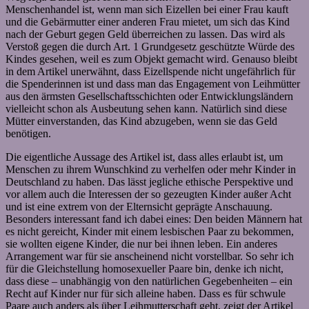
Menschenhandel ist, wenn man sich Eizellen bei einer Frau kauft
und die Gebärmutter einer anderen Frau mietet, um sich das Kind
nach der Geburt gegen Geld überreichen zu lassen. Das wird als
Verstoß gegen die durch Art. 1 Grundgesetz geschützte Würde des
Kindes gesehen, weil es zum Objekt gemacht wird. Genauso bleibt
in dem Artikel unerwähnt, dass Eizellspende nicht ungefährlich für
die Spenderinnen ist und dass man das Engagement von Leihmütter
aus den ärmsten Gesellschaftsschichten oder Entwicklungsländern
vielleicht schon als Ausbeutung sehen kann. Natürlich sind diese
Mütter einverstanden, das Kind abzugeben, wenn sie das Geld
benötigen.
Die eigentliche Aussage des Artikel ist, dass alles erlaubt ist, um
Menschen zu ihrem Wunschkind zu verhelfen oder mehr Kinder in
Deutschland zu haben. Das lässt jegliche ethische Perspektive und
vor allem auch die Interessen der so gezeugten Kinder außer Acht
und ist eine extrem von der Elternsicht geprägte Anschauung.
Besonders interessant fand ich dabei eines: Den beiden Männern hat
es nicht gereicht, Kinder mit einem lesbischen Paar zu bekommen,
sie wollten eigene Kinder, die nur bei ihnen leben. Ein anderes
Arrangement war für sie anscheinend nicht vorstellbar. So sehr ich
für die Gleichstellung homosexueller Paare bin, denke ich nicht,
dass diese – unabhängig von den natürlichen Gegebenheiten – ein
Recht auf Kinder nur für sich alleine haben. Dass es für schwule
Paare auch anders als über Leihmutterschaft geht, zeigt der Artikel