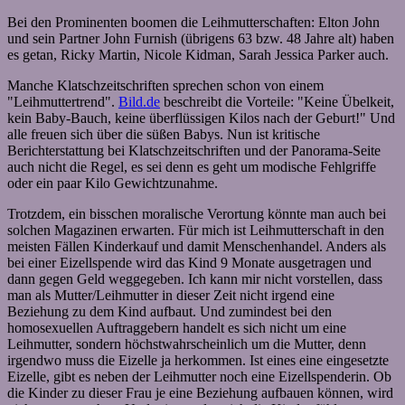
Bei den Prominenten boomen die Leihmutterschaften: Elton John
und sein Partner John Furnish (übrigens 63 bzw. 48 Jahre alt) haben
es getan, Ricky Martin, Nicole Kidman, Sarah Jessica Parker auch.
Manche Klatschzeitschriften sprechen schon von einem
"Leihmuttertrend".
Bild.de
beschreibt die Vorteile: "Keine Übelkeit,
kein Baby-Bauch, keine überflüssigen Kilos nach der Geburt!" Und
alle freuen sich über die süßen Babys. Nun ist kritische
Berichterstattung bei Klatschzeitschriften und der Panorama-Seite
auch nicht die Regel, es sei denn es geht um modische Fehlgriffe
oder ein paar Kilo Gewichtzunahme.
Trotzdem, ein bisschen moralische Verortung könnte man auch bei
solchen Magazinen erwarten. Für mich ist Leihmutterschaft in den
meisten Fällen Kinderkauf und damit Menschenhandel. Anders als
bei einer Eizellspende wird das Kind 9 Monate ausgetragen und
dann gegen Geld weggegeben. Ich kann mir nicht vorstellen, dass
man als Mutter/Leihmutter in dieser Zeit nicht irgend eine
Beziehung zu dem Kind aufbaut. Und zumindest bei den
homosexuellen Auftraggebern handelt es sich nicht um eine
Leihmutter, sondern höchstwahrscheinlich um die Mutter, denn
irgendwo muss die Eizelle ja herkommen. Ist eines eine eingesetzte
Eizelle, gibt es neben der Leihmutter noch eine Eizellspenderin. Ob
die Kinder zu dieser Frau je eine Beziehung aufbauen können, wird