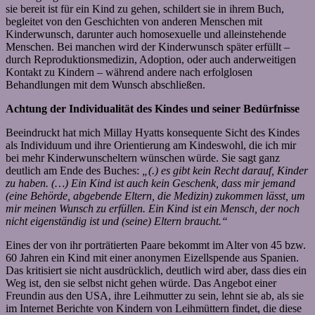
sie bereit ist für ein Kind zu gehen, schildert sie in ihrem Buch,
begleitet von den Geschichten von anderen Menschen mit
Kinderwunsch, darunter auch homosexuelle und alleinstehende
Menschen. Bei manchen wird der Kinderwunsch später erfüllt –
durch Reproduktionsmedizin, Adoption, oder auch anderweitigen
Kontakt zu Kindern – während andere nach erfolglosen
Behandlungen mit dem Wunsch abschließen.
Achtung der Individualität des Kindes und seiner Bedürfnisse
Beeindruckt hat mich Millay Hyatts konsequente Sicht des Kindes
als Individuum und ihre Orientierung am Kindeswohl, die ich mir
bei mehr Kinderwunscheltern wünschen würde. Sie sagt ganz
deutlich am Ende des Buches:
„(.) es gibt kein Recht darauf, Kinder
zu haben. (…) Ein Kind ist auch kein Geschenk, dass mir jemand
(eine Behörde, abgebende Eltern, die Medizin) zukommen lässt, um
mir meinen Wunsch zu erfüllen. Ein Kind ist ein Mensch, der noch
nicht eigenständig ist und (seine) Eltern braucht.“
Eines der von ihr porträtierten Paare bekommt im Alter von 45 bzw.
60 Jahren ein Kind mit einer anonymen Eizellspende aus Spanien.
Das kritisiert sie nicht ausdrücklich, deutlich wird aber, dass dies ein
Weg ist, den sie selbst nicht gehen würde. Das Angebot einer
Freundin aus den USA, ihre Leihmutter zu sein, lehnt sie ab, als sie
im Internet Berichte von Kindern von Leihmüttern findet, die diese