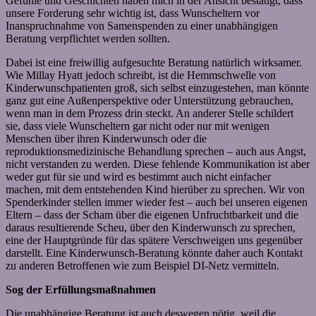
Gefühle und Geschichten haben mich in der Ansicht bestätigt, dass
unsere Forderung sehr wichtig ist, dass Wunscheltern vor
Inanspruchnahme von Samenspenden zu einer unabhängigen
Beratung verpflichtet werden sollten.
Dabei ist eine freiwillig aufgesuchte Beratung natürlich wirksamer.
Wie Millay Hyatt jedoch schreibt, ist die Hemmschwelle von
Kinderwunschpatienten groß, sich selbst einzugestehen, man könnte
ganz gut eine Außenperspektive oder Unterstützung gebrauchen,
wenn man in dem Prozess drin steckt. An anderer Stelle schildert
sie, dass viele Wunscheltern gar nicht oder nur mit wenigen
Menschen über ihren Kinderwunsch oder die
reproduktionsmedizinische Behandlung sprechen – auch aus Angst,
nicht verstanden zu werden. Diese fehlende Kommunikation ist aber
weder gut für sie und wird es bestimmt auch nicht einfacher
machen, mit dem entstehenden Kind hierüber zu sprechen. Wir von
Spenderkinder stellen immer wieder fest – auch bei unseren eigenen
Eltern – dass der Scham über die eigenen Unfruchtbarkeit und die
daraus resultierende Scheu, über den Kinderwunsch zu sprechen,
eine der Hauptgründe für das spätere Verschweigen uns gegenüber
darstellt. Eine Kinderwunsch-Beratung könnte daher auch Kontakt
zu anderen Betroffenen wie zum Beispiel DI-Netz vermitteln.
Sog der Erfüllungsmaßnahmen
Die unabhängige Beratung ist auch deswegen nötig, weil die