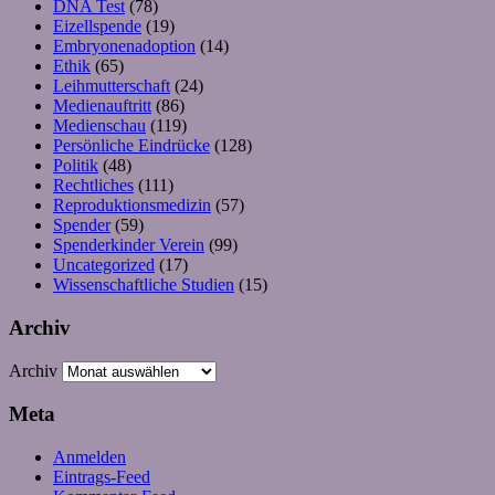
DNA Test
(78)
Eizellspende
(19)
Embryonenadoption
(14)
Ethik
(65)
Leihmutterschaft
(24)
Medienauftritt
(86)
Medienschau
(119)
Persönliche Eindrücke
(128)
Politik
(48)
Rechtliches
(111)
Reproduktionsmedizin
(57)
Spender
(59)
Spenderkinder Verein
(99)
Uncategorized
(17)
Wissenschaftliche Studien
(15)
Archiv
Archiv
Meta
Anmelden
Eintrags-Feed