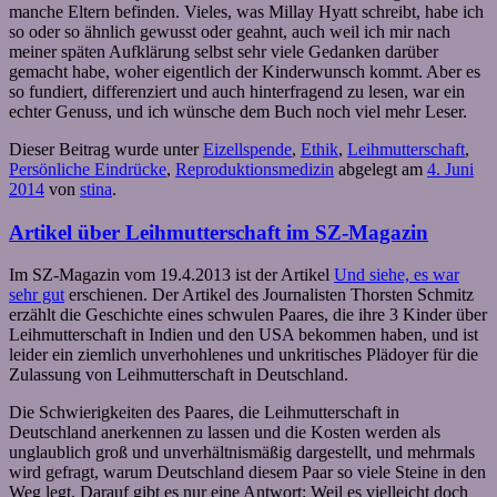
manche Eltern befinden. Vieles, was Millay Hyatt schreibt, habe ich
so oder so ähnlich gewusst oder geahnt, auch weil ich mir nach
meiner späten Aufklärung selbst sehr viele Gedanken darüber
gemacht habe, woher eigentlich der Kinderwunsch kommt. Aber es
so fundiert, differenziert und auch hinterfragend zu lesen, war ein
echter Genuss, und ich wünsche dem Buch noch viel mehr Leser.
Dieser Beitrag wurde unter
Eizellspende
,
Ethik
,
Leihmutterschaft
,
Persönliche Eindrücke
,
Reproduktionsmedizin
abgelegt am
4. Juni
2014
von
stina
.
Artikel über Leihmutterschaft im SZ-Magazin
Im SZ-Magazin vom 19.4.2013 ist der Artikel
Und siehe, es war
sehr gut
erschienen. Der Artikel des Journalisten Thorsten Schmitz
erzählt die Geschichte eines schwulen Paares, die ihre 3 Kinder über
Leihmutterschaft in Indien und den USA bekommen haben, und ist
leider ein ziemlich unverhohlenes und unkritisches Plädoyer für die
Zulassung von Leihmutterschaft in Deutschland.
Die Schwierigkeiten des Paares, die Leihmutterschaft in
Deutschland anerkennen zu lassen und die Kosten werden als
unglaublich groß und unverhältnismäßig dargestellt, und mehrmals
wird gefragt, warum Deutschland diesem Paar so viele Steine in den
Weg legt. Darauf gibt es nur eine Antwort: Weil es vielleicht doch