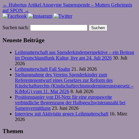
←
Hubertus
Artikel Anonyme Samenspende – Mutters Geheimnis
auf SPON
→
Suchen nach:
Neueste Beiträge
Leihmutterschaft aus Spenderkinderperspektive – ein Beitrag
im Deutschlandfunk Kultur, live am 24. Juli 2026
30. Juli
2026
Leihmutterschaft Fall Spahn
21. Juli 2026
Stellungnahme des Vereins Spenderkinder zum
Referentenentwurf eines Gesetzes zur Reform des
Kindschaftsrechts (Kindschaftrechtsmodernisierungsgesetz –
KiMoG) vom 11. Mai 2026
8. Juli 2026
Positionspapier von DI-Netz für eine europaweite
verbindliche Begrenzung der Halbgeschwisteranzahl bei
Samenvermittlung
23. Juni 2026
Interview mit Aktivistin gegen Leihmutterschaft
16. März
2026
Themen