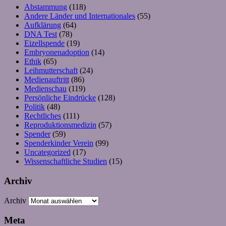
Abstammung
(118)
Andere Länder und Internationales
(55)
Aufklärung
(64)
DNA Test
(78)
Eizellspende
(19)
Embryonenadoption
(14)
Ethik
(65)
Leihmutterschaft
(24)
Medienauftritt
(86)
Medienschau
(119)
Persönliche Eindrücke
(128)
Politik
(48)
Rechtliches
(111)
Reproduktionsmedizin
(57)
Spender
(59)
Spenderkinder Verein
(99)
Uncategorized
(17)
Wissenschaftliche Studien
(15)
Archiv
Archiv
Meta