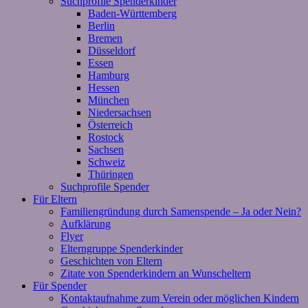
Suchprofile Spenderkinder
Baden-Württemberg
Berlin
Bremen
Düsseldorf
Essen
Hamburg
Hessen
München
Niedersachsen
Österreich
Rostock
Sachsen
Schweiz
Thüringen
Suchprofile Spender
Für Eltern
Familiengründung durch Samenspende – Ja oder Nein?
Aufklärung
Flyer
Elterngruppe Spenderkinder
Geschichten von Eltern
Zitate von Spenderkindern an Wunscheltern
Für Spender
Kontaktaufnahme zum Verein oder möglichen Kindern