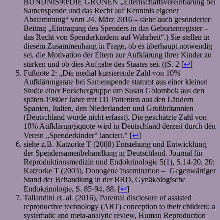
BÜNDNIS90/DIE GRÜNEN „Elternschaftsvereinbarung bei
Samenspende und das Recht auf Kenntnis eigener
Abstammung“ vom 24. März 2016 – siehe auch gesonderter
Beitrag „Eintragung des Spenders in das Geburtenregister –
das Recht von Spenderkindern auf Wahrheit“.) Sie stellen in
diesem Zusammenhang in Frage, ob es überhaupt notwendig
sei, die Motivation der Eltern zur Aufklärung ihrer Kinder zu
stärken und ob dies Aufgabe des Staates sei. ((S. 2 [
↩
]
Fußnote 2: „Die medial kursierende Zahl von 10%
Aufklärungsrate bei Samenspende stammt aus einer kleinen
Studie einer Forschergruppe um Susan Golombok aus den
späten 1980er Jahre mit 111 Patienten aus den Ländern
Spanien, Italien, den Niederlanden und Großbritannien
(Deutschland wurde nicht erfasst). Die geschätzte Zahl von
10% Aufklärungsquote wird in Deutschland derzeit durch den
Verein „Spenderkinder“ lanciert.“ [
↩
]
siehe z.B. Katzorke T (2008) Entstehung und Entwicklung
der Spendersamenbehandlung in Deutschland. Journal für
Reproduktionsmedizin und Endokrinologie 5(1), S.14-20, 20;
Katzorke T (2003), Donogene Insemination – Gegenwärtiger
Stand der Behandlung in der BRD, Gynäkologische
Endokrinologie, S. 85-94, 88. [
↩
]
Tallandini et. al. (2016), Parental disclosure of assisted
reproductive technology (ART) conception to their children: a
systematic and meta-analytic review, Human Reproduction