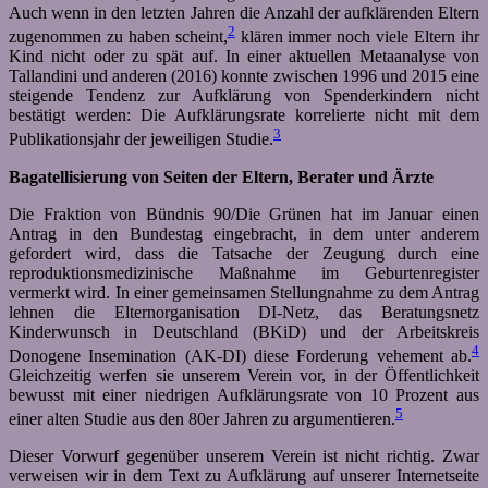
Auch wenn in den letzten Jahren die Anzahl der aufklärenden Eltern
2
zugenommen zu haben scheint,
klären immer noch viele Eltern ihr
Kind nicht oder zu spät auf. In einer aktuellen Metaanalyse von
Tallandini und anderen (2016) konnte zwischen 1996 und 2015 eine
steigende Tendenz zur Aufklärung von Spenderkindern nicht
bestätigt werden: Die Aufklärungsrate korrelierte nicht mit dem
3
Publikationsjahr der jeweiligen Studie.
Bagatellisierung von Seiten der Eltern, Berater und Ärzte
Die Fraktion von Bündnis 90/Die Grünen hat im Januar einen
Antrag in den Bundestag eingebracht, in dem unter anderem
gefordert wird, dass die Tatsache der Zeugung durch eine
reproduktionsmedizinische Maßnahme im Geburtenregister
vermerkt wird. In einer gemeinsamen Stellungnahme zu dem Antrag
lehnen die Elternorganisation DI-Netz, das Beratungsnetz
Kinderwunsch in Deutschland (BKiD) und der Arbeitskreis
4
Donogene Insemination (AK-DI) diese Forderung vehement ab.
Gleichzeitig werfen sie unserem Verein vor, in der Öffentlichkeit
bewusst mit einer niedrigen Aufklärungsrate von 10 Prozent aus
5
einer alten Studie aus den 80er Jahren zu argumentieren.
Dieser Vorwurf gegenüber unserem Verein ist nicht richtig. Zwar
verweisen wir in dem Text zu Aufklärung auf unserer Internetseite