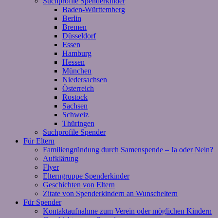
Suchprofile Spenderkinder
Baden-Württemberg
Berlin
Bremen
Düsseldorf
Essen
Hamburg
Hessen
München
Niedersachsen
Österreich
Rostock
Sachsen
Schweiz
Thüringen
Suchprofile Spender
Für Eltern
Familiengründung durch Samenspende – Ja oder Nein?
Aufklärung
Flyer
Elterngruppe Spenderkinder
Geschichten von Eltern
Zitate von Spenderkindern an Wunscheltern
Für Spender
Kontaktaufnahme zum Verein oder möglichen Kindern