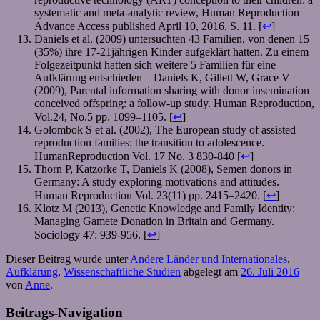
systematic and meta-analytic review, Human Reproduction
Advance Access published April 10, 2016, S. 11. [
↩
]
Daniels et al. (2009) untersuchten 43 Familien, von denen 15
(35%) ihre 17-21jährigen Kinder aufgeklärt hatten. Zu einem
Folgezeitpunkt hatten sich weitere 5 Familien für eine
Aufklärung entschieden – Daniels K, Gillett W, Grace V
(2009), Parental information sharing with donor insemination
conceived offspring: a follow-up study. Human Reproduction,
Vol.24, No.5 pp. 1099–1105. [
↩
]
Golombok S et al. (2002), The European study of assisted
reproduction families: the transition to adolescence.
HumanReproduction Vol. 17 No. 3 830-840 [
↩
]
Thorn P, Katzorke T, Daniels K (2008), Semen donors in
Germany: A study exploring motivations and attitudes.
Human Reproduction Vol. 23(11) pp. 2415–2420. [
↩
]
Klotz M (2013), Genetic Knowledge and Family Identity:
Managing Gamete Donation in Britain and Germany.
Sociology 47: 939-956. [
↩
]
Dieser Beitrag wurde unter
Andere Länder und Internationales
,
Aufklärung
,
Wissenschaftliche Studien
abgelegt am
26. Juli 2016
von
Anne
.
Beitrags-Navigation