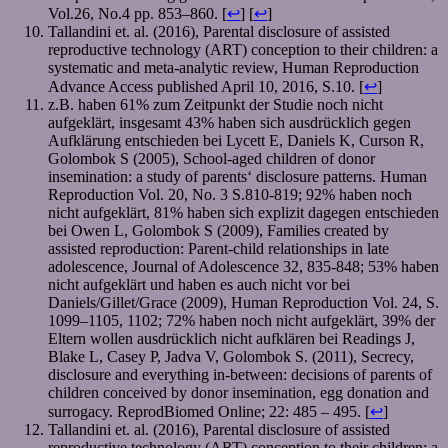
Vol.26, No.4 pp. 853–860. [
↩
] [
↩
]
Tallandini et. al. (2016), Parental disclosure of assisted
reproductive technology (ART) conception to their children: a
systematic and meta-analytic review, Human Reproduction
Advance Access published April 10, 2016, S.10. [
↩
]
z.B. haben 61% zum Zeitpunkt der Studie noch nicht
aufgeklärt, insgesamt 43% haben sich ausdrücklich gegen
Aufklärung entschieden bei Lycett E, Daniels K, Curson R,
Golombok S (2005), School-aged children of donor
insemination: a study of parents‘ disclosure patterns. Human
Reproduction Vol. 20, No. 3 S.810-819; 92% haben noch
nicht aufgeklärt, 81% haben sich explizit dagegen entschieden
bei Owen L, Golombok S (2009), Families created by
assisted reproduction: Parent-child relationships in late
adolescence, Journal of Adolescence 32, 835-848; 53% haben
nicht aufgeklärt und haben es auch nicht vor bei
Daniels/Gillet/Grace (2009), Human Reproduction Vol. 24, S.
1099–1105, 1102; 72% haben noch nicht aufgeklärt, 39% der
Eltern wollen ausdrücklich nicht aufklären bei Readings J,
Blake L, Casey P, Jadva V, Golombok S. (2011), Secrecy,
disclosure and everything in-between: decisions of parents of
children conceived by donor insemination, egg donation and
surrogacy. ReprodBiomed Online; 22: 485 – 495. [
↩
]
Tallandini et. al. (2016), Parental disclosure of assisted
reproductive technology (ART) conception to their children: a