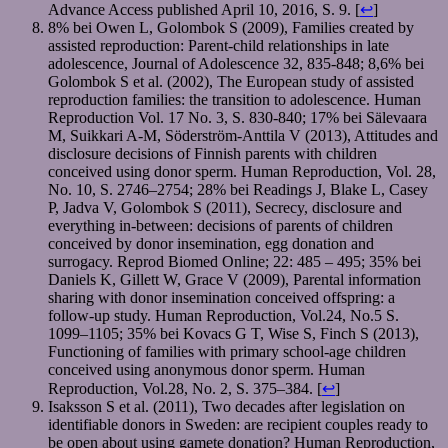
Advance Access published April 10, 2016, S. 9. [
↩
]
8% bei Owen L, Golombok S (2009), Families created by
assisted reproduction: Parent-child relationships in late
adolescence, Journal of Adolescence 32, 835-848; 8,6% bei
Golombok S et al. (2002), The European study of assisted
reproduction families: the transition to adolescence. Human
Reproduction Vol. 17 No. 3, S. 830-840; 17% bei Sälevaara
M, Suikkari A-M, Söderström-Anttila V (2013), Attitudes and
disclosure decisions of Finnish parents with children
conceived using donor sperm. Human Reproduction, Vol. 28,
No. 10, S. 2746–2754; 28% bei Readings J, Blake L, Casey
P, Jadva V, Golombok S (2011), Secrecy, disclosure and
everything in-between: decisions of parents of children
conceived by donor insemination, egg donation and
surrogacy. Reprod Biomed Online; 22: 485 – 495; 35% bei
Daniels K, Gillett W, Grace V (2009), Parental information
sharing with donor insemination conceived offspring: a
follow-up study. Human Reproduction, Vol.24, No.5 S.
1099–1105; 35% bei Kovacs G T, Wise S, Finch S (2013),
Functioning of families with primary school-age children
conceived using anonymous donor sperm. Human
Reproduction, Vol.28, No. 2, S. 375–384. [
↩
]
Isaksson S et al. (2011), Two decades after legislation on
identifiable donors in Sweden: are recipient couples ready to
be open about using gamete donation? Human Reproduction,