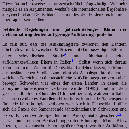
Diese Vorgehensweise ist wissenschaftlich fragwürdig. Vielmehr
mangelt es an Argumenten, weshalb die internationalen Ergebnisse
ausgerechnet auf Deutschland – zumindest der Tendenz nach – nicht
übertragbar sein sollten.
Fehlende Regelungen und jahrzehntelanges Klima der
Geheimhaltung deuten auf geringe Aufklärungsquote hin
Es fällt auf, dass die Aufklärungsrate zwischen den Ländern
erheblich variiert, zwischen 90 Prozent aufklärungswilliger Eltern in
9
einer schwedischen Studie
und überhaupt keinen
14
aufklärungswilligen Eltern in Italien
. Selbst wenn sich daraus
keine konkreten Zahlen für Deutschland ableiten lassen, so können
die ausländischen Studien zumindest als Anhaltspunkte dienen, in
welchem Bereich sich die tatsächliche Aufklärungsquote vermutlich
bewegt. Schweden war eines der ersten Länder, in denen die
anonyme Samenspende verboten wurde (1985) und in dem
gesellschaftlich ein Klima der Offenheit herrscht, während in Italien
ein konservativeres Familienbild vorherrscht und die Samenspende
für viele Jahre komplett verboten war. Auch in Deutschland hüllte
sich die Praxis der Samenspende jahrzehntelang in Schweigen und
15
bis vor Kurzem wurde Spendern noch Anonymität zugesichert.
Das stimmt mit den Beobachtungen der Ethnologin Maren Klotz
überein, dass deutsche Eltern größere Angst vor der Aufklärung