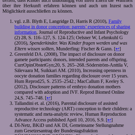
treffen, dass Kinder auch unabhängig von ihren Eltern die Wahrheit
über ihre Herkunft erfahren können und auch um Inzest nach
Möglichkeit ausschließen zu können.
vgl. z.B. Blyth E, Langridge D, Harris R (2010),
Family
building in donor conception: parents’ experiences of sharing
information
, Journal of Reproductive and Infant Psychology
(2) 28, S. 116–127, S. 124-125; Oelsner W, Lehmkuhl G
(2016),
Spenderkinder.
Was Kinder fragen werden und was
Eltern wissen sollten
, Munderfing: Fischer & Gann. [
↩
]
Greenfeld DA. (2008), The impact of disclosure on donor
gamete participants: donors, intended parents and offspring.
CurrOpinObstetGyn;20, S. 265–268.:Söderström-Anttila V,
Sälevaara M, Suikkari AM. (2010), Increasing openness in
oocyte donation families regarding disclosure over 15 years.
Hum Reprod25, S. 2535–2542.; MacCallum F, Keeley S.
(2012), Disclosure patterns of embryo donation mothers
compared with adoption and IVF. Reprod Biomed Online
24,S. 745–748. [
↩
]
Tallandini et. al. (2016), Parental disclosure of assisted
reproductive technology (ART) conception to their children: a
systematic and meta-analytic review, Human Reproduction
Advance Access published April 10, 2016, S.9. [
↩
]
DI-Netz, BKiD und AK DI, Gemeinsame Stellungnahme
zum Gesetzesantrag der Bundestagsfraktion