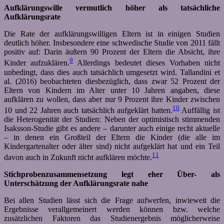
Aufklärungswille vermutlich höher als tatsächliche
Aufklärungsrate
Die Rate der aufklärungswilligen Eltern ist in einigen Studien
deutlich höher. Insbesondere eine schwedische Studie von 2011 fällt
positiv auf: Darin äußern 90 Prozent der Eltern die Absicht, ihre
9
Kinder aufzuklären.
Allerdings bedeutet dieses Vorhaben nicht
unbedingt, dass dies auch tatsächlich umgesetzt wird. Tallandini et
al. (2016) beobachteten diesbezüglich, dass zwar 52 Prozent der
Eltern von Kindern im Alter unter 10 Jahren angaben, diese
aufklären zu wollen, dass aber nur 9 Prozent ihre Kinder zwischen
10
10 und 22 Jahren auch tatsächlich aufgeklärt hatten.
Auffällig ist
die Heterogenität der Studien: Neben der optimistisch stimmenden
Isaksson-Studie gibt es andere – darunter auch einige recht aktuelle
– in denen ein Großteil der Eltern die Kinder (die alle im
Kindergartenalter oder älter sind) nicht aufgeklärt hat und ein Teil
11
davon auch in Zukunft nicht aufklären möchte.
Stichprobenzusammensetzung legt eher Über- als
Unterschätzung der Aufklärungsrate nahe
Bei allen Studien lässt sich die Frage aufwerfen, inwieweit die
Ergebnisse verallgemeinert werden können bzw. welche
zusätzlichen Faktoren das Studienergebnis möglicherweise