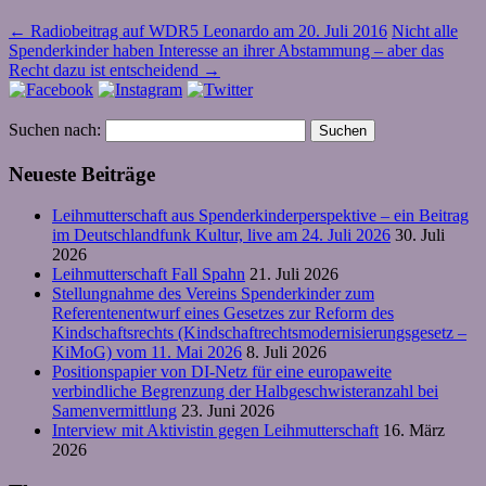
←
Radiobeitrag auf WDR5 Leonardo am 20. Juli 2016
Nicht alle
Spenderkinder haben Interesse an ihrer Abstammung – aber das
Recht dazu ist entscheidend
→
Suchen nach:
Neueste Beiträge
Leihmutterschaft aus Spenderkinderperspektive – ein Beitrag
im Deutschlandfunk Kultur, live am 24. Juli 2026
30. Juli
2026
Leihmutterschaft Fall Spahn
21. Juli 2026
Stellungnahme des Vereins Spenderkinder zum
Referentenentwurf eines Gesetzes zur Reform des
Kindschaftsrechts (Kindschaftrechtsmodernisierungsgesetz –
KiMoG) vom 11. Mai 2026
8. Juli 2026
Positionspapier von DI-Netz für eine europaweite
verbindliche Begrenzung der Halbgeschwisteranzahl bei
Samenvermittlung
23. Juni 2026
Interview mit Aktivistin gegen Leihmutterschaft
16. März
2026