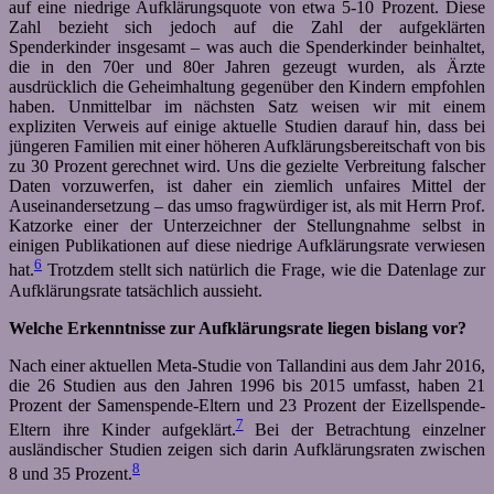
auf eine niedrige Aufklärungsquote von etwa 5-10 Prozent. Diese
Zahl bezieht sich jedoch auf die Zahl der aufgeklärten
Spenderkinder insgesamt – was auch die Spenderkinder beinhaltet,
die in den 70er und 80er Jahren gezeugt wurden, als Ärzte
ausdrücklich die Geheimhaltung gegenüber den Kindern empfohlen
haben. Unmittelbar im nächsten Satz weisen wir mit einem
expliziten Verweis auf einige aktuelle Studien darauf hin, dass bei
jüngeren Familien mit einer höheren Aufklärungsbereitschaft von bis
zu 30 Prozent gerechnet wird. Uns die gezielte Verbreitung falscher
Daten vorzuwerfen, ist daher ein ziemlich unfaires Mittel der
Auseinandersetzung – das umso fragwürdiger ist, als mit Herrn Prof.
Katzorke einer der Unterzeichner der Stellungnahme selbst in
einigen Publikationen auf diese niedrige Aufklärungsrate verwiesen
6
hat.
Trotzdem stellt sich natürlich die Frage, wie die Datenlage zur
Aufklärungsrate tatsächlich aussieht.
Welche Erkenntnisse zur Aufklärungsrate liegen bislang vor?
Nach einer aktuellen Meta-Studie von Tallandini aus dem Jahr 2016,
die 26 Studien aus den Jahren 1996 bis 2015 umfasst, haben 21
Prozent der Samenspende-Eltern und 23 Prozent der Eizellspende-
7
Eltern ihre Kinder aufgeklärt.
Bei der Betrachtung einzelner
ausländischer Studien zeigen sich darin Aufklärungsraten zwischen
8
8 und 35 Prozent.