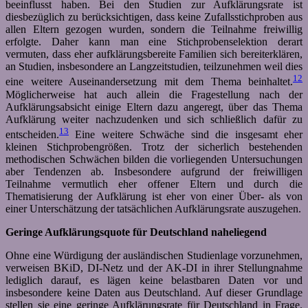
beeinflusst haben. Bei den Studien zur Aufklärungsrate ist
diesbezüglich zu berücksichtigen, dass keine Zufallsstichproben aus
allen Eltern gezogen wurden, sondern die Teilnahme freiwillig
erfolgte. Daher kann man eine Stichprobenselektion derart
vermuten, dass eher aufklärungsbereite Familien sich bereiterklären,
an Studien, insbesondere an Langzeitstudien, teilzunehmen weil dies
12
eine weitere Auseinandersetzung mit dem Thema beinhaltet.
Möglicherweise hat auch allein die Fragestellung nach der
Aufklärungsabsicht einige Eltern dazu angeregt, über das Thema
Aufklärung weiter nachzudenken und sich schließlich dafür zu
13
entscheiden.
Eine weitere Schwäche sind die insgesamt eher
kleinen Stichprobengrößen. Trotz der sicherlich bestehenden
methodischen Schwächen bilden die vorliegenden Untersuchungen
aber Tendenzen ab. Insbesondere aufgrund der freiwilligen
Teilnahme vermutlich eher offener Eltern und durch die
Thematisierung der Aufklärung ist eher von einer Über- als von
einer Unterschätzung der tatsächlichen Aufklärungsrate auszugehen.
Geringe Aufklärungsquote für Deutschland naheliegend
Ohne eine Würdigung der ausländischen Studienlage vorzunehmen,
verweisen BKiD, DI-Netz und der AK-DI in ihrer Stellungnahme
lediglich darauf, es lägen keine belastbaren Daten vor und
insbesondere keine Daten aus Deutschland. Auf dieser Grundlage
stellen sie eine geringe Aufklärungsrate für Deutschland in Frage.