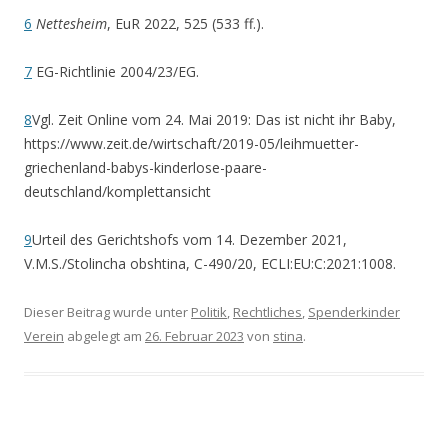
6
Nettesheim
, EuR 2022, 525 (533 ff.).
7
EG-Richtlinie 2004/23/EG.
8
Vgl. Zeit Online vom 24. Mai 2019: Das ist nicht ihr Baby,
https://www.zeit.de/wirtschaft/2019-05/leihmuetter-
griechenland-babys-kinderlose-paare-
deutschland/komplettansicht
9
Urteil des Gerichtshofs vom 14. Dezember 2021,
V.M.S./Stolincha obshtina, C-490/20, ECLI:EU:C:2021:1008.
Dieser Beitrag wurde unter
Politik
,
Rechtliches
,
Spenderkinder
Verein
abgelegt am
26. Februar 2023
von
stina
.