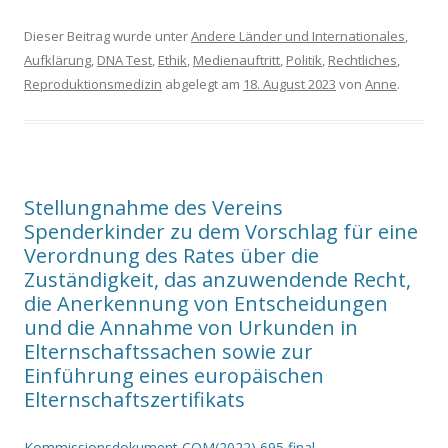
Dieser Beitrag wurde unter
Andere Länder und Internationales
,
Aufklärung
,
DNA Test
,
Ethik
,
Medienauftritt
,
Politik
,
Rechtliches
,
Reproduktionsmedizin
abgelegt am
18. August 2023
von
Anne
.
Stellungnahme des Vereins
Spenderkinder zu dem Vorschlag für eine
Verordnung des Rates über die
Zuständigkeit, das anzuwendende Recht,
die Anerkennung von Entscheidungen
und die Annahme von Urkunden in
Elternschaftssachen sowie zur
Einführung eines europäischen
Elternschaftszertifikats
Kommissionsdokument COM(2022) 695 final