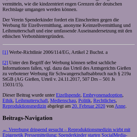
vermitteln, wie die kindzentriert engen Grenzen der deutschen
Rechtslage umgangen werden können.
Der Verein Spenderkinder fordert ein Einschreiten gegen die
Werbung für Eizellvermittlung, anonyme Keimzellvermittlung und
Leihmutterschaft und eine umfassende Auseinandersetzung mit den
ethischen Verbotshintergründen.
[1]
Werbe-Richtlinie 2006/114/EG, Artikel 2 Buchst. a
[2]
Unter den Begriff der Werbung können selbst sachliche
Informationen fallen, vgl. dazu das Urteil des Amtsgerichts Gießen
zu verbotener Werbung für Schwangerschaftsabbruch nach § 219a
StGB (AG Gießen, Urteil v. 24.11.2017, 507 Drs – 501 Js
15031/15).
Dieser Beitrag wurde unter
Eizellspende
,
Embryonenadoption
,
Ethik
,
Leihmutterschaft
,
Medienschau
,
Politik
,
Rechtliches
,
Reproduktionsmedizin
abgelegt am
20. Februar 2020
von
Anne
.
Beitrags-Navigation
←
Vererbung dringend gesucht – Reproduktionsmedizin wirbt mit
Epigenetik
Pressemitteilung: Spenderkinder starten SocialMedia-