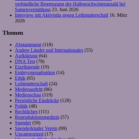
verbindliche Begrenzung der Halbgeschwisteranzahl bei
Samenvermittlung
23. Juni 2026
Interview mit Aktivistin gegen Leihmutterschaft
16. März
2026
Themen
Abstammung
(118)
Andere Länder und Internationales
(55)
Aufklärung
(64)
DNA Test
(78)
Eizellspende
(19)
Embryonenadoption
(14)
Ethik
(65)
Leihmutterschaft
(24)
Medienauftritt
(86)
Medienschau
(119)
Persönliche Eindrücke
(128)
Politik
(48)
Rechtliches
(111)
Reproduktionsmedizin
(57)
Spender
(59)
Spenderkinder Verein
(99)
Uncategorized
(17)