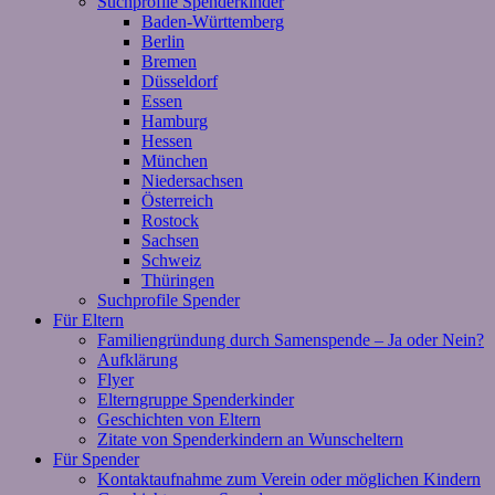
Suchprofile Spenderkinder
Baden-Württemberg
Berlin
Bremen
Düsseldorf
Essen
Hamburg
Hessen
München
Niedersachsen
Österreich
Rostock
Sachsen
Schweiz
Thüringen
Suchprofile Spender
Für Eltern
Familiengründung durch Samenspende – Ja oder Nein?
Aufklärung
Flyer
Elterngruppe Spenderkinder
Geschichten von Eltern
Zitate von Spenderkindern an Wunscheltern
Für Spender
Kontaktaufnahme zum Verein oder möglichen Kindern