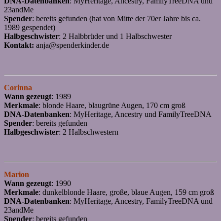
DNA-Datenbanken
: MyHeritage, Ancestry, FamilyTreeDNA und
23andMe
Spender
: bereits gefunden (hat von Mitte der 70er Jahre bis ca.
1989 gespendet)
Halbgeschwister
: 2 Halbbrüder und 1 Halbschwester
Kontakt:
anja@spenderkinder.de
Corinna
Wann gezeugt
: 1989
Merkmale
: blonde Haare, blaugrüne Augen, 170 cm groß
DNA-Datenbanken
: MyHeritage, Ancestry und FamilyTreeDNA
Spender
: bereits gefunden
Halbgeschwister
: 2 Halbschwestern
Marion
Wann gezeugt
: 1990
Merkmale
: dunkelblonde Haare, große, blaue Augen, 159 cm groß
DNA-Datenbanken
: MyHeritage, Ancestry, FamilyTreeDNA und
23andMe
Spender
: bereits gefunden