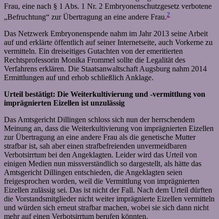
Frau, eine nach § 1 Abs. 1 Nr. 2 Embryonenschutzgesetz verbotene
2
„Befruchtung“ zur Übertragung an eine andere Frau.
Das Netzwerk Embryonenspende nahm im Jahr 2013 seine Arbeit
auf und erklärte öffentlich auf seiner Internetseite, auch Vorkerne zu
vermitteln. Ein dreiseitiges Gutachten von der emeritierten
Rechtsprofessorin Monika Frommel sollte die Legalität des
Verfahrens erklären. Die Staatsanwaltschaft Augsburg nahm 2014
Ermittlungen auf und erhob schließlich Anklage.
Urteil bestätigt: Die Weiterkultivierung und -vermittlung von
imprägnierten Eizellen ist unzulässig
Das Amtsgericht Dillingen schloss sich nun der herrschendem
Meinung an, dass die Weiterkultivierung von imprägnierten Eizellen
zur Übertragung an eine andere Frau als die genetische Mutter
strafbar ist, sah aber einen strafbefreienden unvermeidbaren
Verbotsirrtum bei den Angeklagten. Leider wird das Urteil von
einigen Medien nun missverständlich so dargestellt, als hätte das
Amtsgericht Dillingen entschieden, die Angeklagten seien
freigesprochen worden, weil die Vermittlung von imprägnierten
Eizellen zulässig sei. Das ist nicht der Fall. Nach dem Urteil dürften
die Vorstandsmitglieder nicht weiter imprägnierte Eizellen vermitteln
und würden sich erneut strafbar machen, wobei sie sich dann nicht
mehr auf einen Verbotsirrtum berufen könnten.