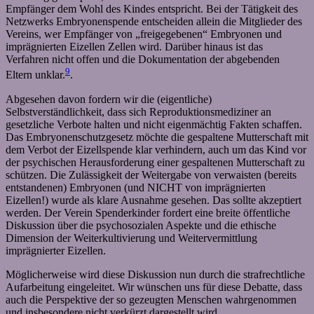
Empfänger dem Wohl des Kindes entspricht. Bei der Tätigkeit des
Netzwerks Embryonenspende entscheiden allein die Mitglieder des
Vereins, wer Empfänger von „freigegebenen“ Embryonen und
imprägnierten Eizellen Zellen wird. Darüber hinaus ist das
Verfahren nicht offen und die Dokumentation der abgebenden
9
Eltern unklar.
.
Abgesehen davon fordern wir die (eigentliche)
Selbstverständlichkeit, dass sich Reproduktionsmediziner an
gesetzliche Verbote halten und nicht eigenmächtig Fakten schaffen.
Das Embryonenschutzgesetz möchte die gespaltene Mutterschaft mit
dem Verbot der Eizellspende klar verhindern, auch um das Kind vor
der psychischen Herausforderung einer gespaltenen Mutterschaft zu
schützen. Die Zulässigkeit der Weitergabe von verwaisten (bereits
entstandenen) Embryonen (und NICHT von imprägnierten
Eizellen!) wurde als klare Ausnahme gesehen. Das sollte akzeptiert
werden. Der Verein Spenderkinder fordert eine breite öffentliche
Diskussion über die psychosozialen Aspekte und die ethische
Dimension der Weiterkultivierung und Weitervermittlung
imprägnierter Eizellen.
Möglicherweise wird diese Diskussion nun durch die strafrechtliche
Aufarbeitung eingeleitet. Wir wünschen uns für diese Debatte, dass
auch die Perspektive der so gezeugten Menschen wahrgenommen
und insbesondere nicht verkürzt dargestellt wird.