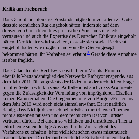
Kritik am Freispruch
Das Gericht hielt den drei Vorstandsmitgliedern vor allem zu Gute,
dass sie rechtlichen Rat eingeholt hätten, indem sie auf dem
dreiseitigen Gutachten ihres juristischen Vorstandsmitglieds
vertrauten und auch die Expertise des Deutschen Ethikrats eingeholt
hätten. Der Richter wird so zitiert, dass sie sich soviel Rechtsrat
eingeholt hätten wie möglich und von allen Seiten gesagt
3
bekommen hätten, ihr Vorhaben sei erlaubt.
Gerade diese Annahme
ist aber fraglich.
Das Gutachten der Rechtswissenschaftlerin Monika Frommel,
ebenfalls Vorstandsmitglied des Netzwerks Embryonenspende, aus
dem Jahr 2011 fällt angesichts der Bedeutung der rechtlichen Frage
mit drei Seiten recht kurz aus. Auffallend ist auch, dass Argumente
gegen die Zulässigkeit der Vermittlung von imprägnierten Eizellen
keinen Raum erhalten. Die Gegenmeinung von Börgers/Frister aus
dem Jahr 2010 wird noch nicht einmal erwähnt. Es ist natürlich
richtig, dass Nichtjuristen sich bei juristisch umstrittenen Themen
nicht auskennen müssen und dem rechtlichen Rat von Juristen
vertrauen dürfen. Bei einem so wichtigen und umstrittenen Thema
jedoch eine so eindeutige Aussage für die Zulässigkeit des
Verfahrens zu erhalten, hätte vielleicht schon etwas misstrauisch
machen können. Da niemand gerichtliche Entscheidungen absolut