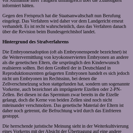
vor Aufnahme ihrer Tätigkeit umfangreich über die Zulässigkeit
informiert hätten.
Gegen den Freispruch hat die Staatsanwaltschaft nun Berufung
eingelegt. Das Verfahren wird daher vor dem Landgericht erneut
verhandelt. Es ist recht wahrscheinlich, dass das Verfahren danach
über die Revision beim Bundesgerichtshof landet.
Hintergrund des Strafverfahrens
Die Embryonenadoption (oft als Embryonenspende bezeichnet) ist
die Weitervermittlung von kryokonservierten Embryonen an andere
als die genetischen Eltern, die ursprünglich den Kinderwunsch
realisieren sollten. Bei dem Großteil der in Deutschland in
Reproduktionszentren gelagerten Embryonen handelt es sich jedoch
nicht um Embryonen im Rechtssinn, bei denen die
Zellverschmelzung schon stattgefunden hat, sondern um sogenannte
Vorkerne, auch bezeichnet als imprägnierte Eizellen oder 2-PN-
Zellen. Bei diesen ist das Spermium zwar bereits in die Eizelle
gelangt, doch die Kerne von beiden Zellen sind noch nicht
miteinander verschmolzen. Das genetische Material der Eltern ist
daher noch getrennt, die Befruchtung wird durch das Einfrieren
gestoppt.
Die herrschende juristische Meinung sieht in der Weiterkultivierung
eines Vorkerns mit der Absicht der Übertragung auf eine andere