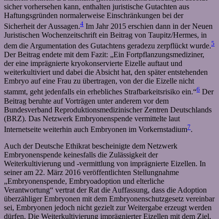
sicher vorhersehen kann, enthalten juristische Gutachten aus
Haftungsgründen normalerweise Einschränkungen bei der
4
Sicherheit der Aussagen.
Im Jahr 2015 erschien dann in der Neuen
Juristischen Wochenzeitschrift ein Beitrag von Taupitz/Hermes, in
5
dem die Argumentation des Gutachtens geradezu zerpflückt wurde.
Der Beitrag endete mit dem Fazit: „Ein Fortpflanzungsmediziner,
der eine imprägnierte kryokonservierte Eizelle auftaut und
weiterkultiviert und dabei die Absicht hat, den später entstehenden
Embryo auf eine Frau zu übertragen, von der die Eizelle nicht
6
stammt, geht jedenfalls ein erhebliches Strafbarkeitsrisiko ein.“
Der
Beitrag beruhte auf Vorträgen unter anderem vor dem
Bundesverband Reproduktionsmedizinischer Zentren Deutschlands
(BRZ). Das Netzwerk Embryonenspende vermittelte laut
7
Internetseite weiterhin auch Embryonen im Vorkernstadium
.
Auch der Deutsche Ethikrat bescheinigte dem Netzwerk
Embryonenspende keinesfalls die Zulässigkeit der
Weiterkultivierung und -vermittlung von imprägnierte Eizellen. In
seiner am 22. März 2016 veröffentlichten Stellungnahme
„Embryonenspende, Embryoadoption und elterliche
Verantwortung“ vertrat der Rat die Auffassung, dass die Adoption
überzähliger Embryonen mit dem Embryonenschutzgesetz vereinbar
sei, Embryonen jedoch nicht gezielt zur Weitergabe erzeugt werden
dürfen. Die Weiterkultivierung imprägnierter Eizellen mit dem Ziel,