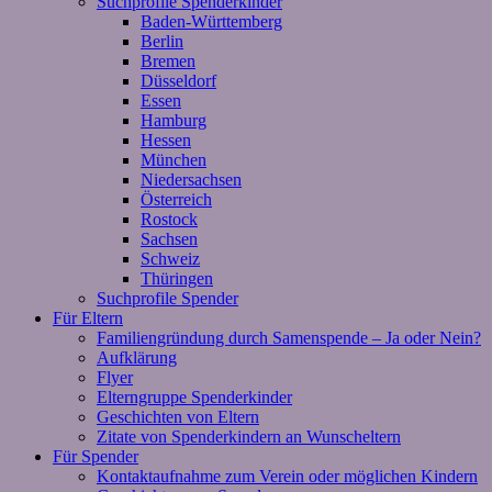
Suchprofile Spenderkinder
Baden-Württemberg
Berlin
Bremen
Düsseldorf
Essen
Hamburg
Hessen
München
Niedersachsen
Österreich
Rostock
Sachsen
Schweiz
Thüringen
Suchprofile Spender
Für Eltern
Familiengründung durch Samenspende – Ja oder Nein?
Aufklärung
Flyer
Elterngruppe Spenderkinder
Geschichten von Eltern
Zitate von Spenderkindern an Wunscheltern
Für Spender
Kontaktaufnahme zum Verein oder möglichen Kindern