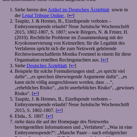
Siehe hierzu den
Artikel im Deutschen Ärzteblatt
sowie in
der
Legal Tribune Online
. [
↩
]
Taupitz, J. & Hermes, B., Eizellspende verboten –
Embryonenspende erlaubt? Neue Juristische Wochenschrift
2015, 1802-1807, S. 1807; sowie Börgers, N. & Frister, H.
(2010). Rechtliche Probleme im Zusammenhang mit der
Kryokonservierung von Keimzellen; für die Legalität des
Verfahrens spricht sich die zum Netzwerk gehörende
Rechtswissenschaftlerin Monika Frommel in einem für diese
Organisation erstellten Rechtsgutachten aus. [
↩
]
Siehe
Deutsches Ärzteblatt
. [
↩
]
Beispiele für solche Formulierungen sind: „es spricht viel
dafür“, „es sprechen überwiegende Argumente dafür“, „es
kann nicht völlig ausgeschlossen werden, dass …“,
„erhebliches Risiko“, „nicht unerhebliches Risiko“, „gewisses
Risiko“. [
↩
]
Taupitz, J. & Hermes, B., Eizellspende verboten –
Embryonenspende erlaubt? Neue Juristische Wochenschrift
2015, S. 1802-1807. [
↩
]
Ebda., S. 1807. [
↩
]
siehe dazu die auf der Homepage des Netzwerks
bereitgestellten Informationen und „Verfahren“, „Was ist eine
Embryonenspende?“: „Manche Paare – nach erfolgreicher