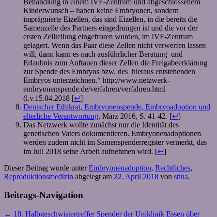
Behandlung in einem IVF-Zentrum und abgeschlossenem
Kinderwunsch – haben keine Embryonen, sondern
imprägnierte Eizellen, das sind Eizellen, in die bereits die
Samenzelle des Partners eingedrungen ist und die vor der
ersten Zellteilung eingefroren wurden, im IVF-Zentrum
gelagert. Wenn das Paar diese Zellen nicht verwerfen lassen
will, dann kann es nach ausführlicher Beratung und
Erlaubnis zum Auftauen dieser Zellen die Freigabeerklärung
zur Spende des Embryos bzw. des hieraus entstehenden
Embryos unterzeichnen.“ http://www.netzwerk-
embryonenspende.de/verfahren/verfahren.html
(l.v.15.04.2018 [
↩
]
Deutscher Ethikrat, Embryonenspende, Embryoadoption und
elterliche Verantwortung
, März 2016, S. 41-42. [
↩
]
Das Netzwerk wollte zunächst nur die Identität des
genetischen Vaters dokumentieren. Embryonenadoptionen
werden zudem nicht im Samenspenderregister vermerkt, das
im Juli 2018 seine Arbeit aufnehmen wird. [
↩
]
Dieser Beitrag wurde unter
Embryonenadoption
,
Rechtliches
,
Reproduktionsmedizin
abgelegt am
22. April 2018
von
stina
.
Beitrags-Navigation
←
18. Halbgeschwistertreffer
Spender der Uniklinik Essen über