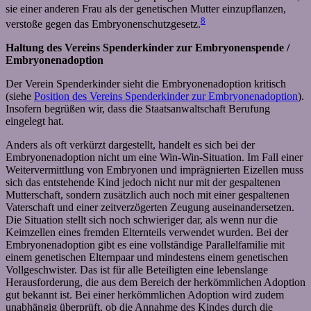
sie einer anderen Frau als der genetischen Mutter einzupflanzen,
8
verstoße gegen das Embryonenschutzgesetz.
Haltung des Vereins Spenderkinder zur Embryonenspende /
Embryonenadoption
Der Verein Spenderkinder sieht die Embryonenadoption kritisch
(siehe
Position des Vereins Spenderkinder zur Embryonenadoption
).
Insofern begrüßen wir, dass die Staatsanwaltschaft Berufung
eingelegt hat.
Anders als oft verkürzt dargestellt, handelt es sich bei der
Embryonenadoption nicht um eine Win-Win-Situation. Im Fall einer
Weitervermittlung von Embryonen und imprägnierten Eizellen muss
sich das entstehende Kind jedoch nicht nur mit der gespaltenen
Mutterschaft, sondern zusätzlich auch noch mit einer gespaltenen
Vaterschaft und einer zeitverzögerten Zeugung auseinandersetzen.
Die Situation stellt sich noch schwieriger dar, als wenn nur die
Keimzellen eines fremden Elternteils verwendet wurden. Bei der
Embryonenadoption gibt es eine vollständige Parallelfamilie mit
einem genetischen Elternpaar und mindestens einem genetischen
Vollgeschwister. Das ist für alle Beteiligten eine lebenslange
Herausforderung, die aus dem Bereich der herkömmlichen Adoption
gut bekannt ist. Bei einer herkömmlichen Adoption wird zudem
unabhängig überprüft, ob die Annahme des Kindes durch die