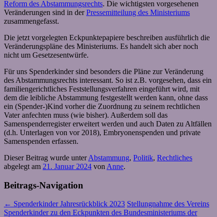
Reform des Abstammungsrechts
. Die wichtigsten vorgesehenen
Veränderungen sind in der
Pressemitteilung des Ministeriums
zusammengefasst.
Die jetzt vorgelegten Eckpunktepapiere beschreiben ausführlich die
Veränderungspläne des Ministeriums. Es handelt sich aber noch
nicht um Gesetzesentwürfe.
Für uns Spenderkinder sind besonders die Pläne zur Veränderung
des Abstammungsrechts interessant. So ist z.B. vorgesehen, dass ein
familiengerichtliches Feststellungsverfahren eingeführt wird, mit
dem die leibliche Abstammung festgestellt werden kann, ohne dass
ein (Spender-)Kind vorher die Zuordnung zu seinem rechtlichen
Vater anfechten muss (wie bisher). Außerdem soll das
Samenspenderregister erweitert werden und auch Daten zu Altfällen
(d.h. Unterlagen von vor 2018), Embryonenspenden und private
Samenspenden erfassen.
Dieser Beitrag wurde unter
Abstammung
,
Politik
,
Rechtliches
abgelegt am
21. Januar 2024
von
Anne
.
Beitrags-Navigation
←
Spenderkinder Jahresrückblick 2023
Stellungnahme des Vereins
Spenderkinder zu den Eckpunkten des Bundesministeriums der