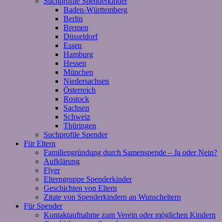
Suchprofile Spenderkinder
Baden-Württemberg
Berlin
Bremen
Düsseldorf
Essen
Hamburg
Hessen
München
Niedersachsen
Österreich
Rostock
Sachsen
Schweiz
Thüringen
Suchprofile Spender
Für Eltern
Familiengründung durch Samenspende – Ja oder Nein?
Aufklärung
Flyer
Elterngruppe Spenderkinder
Geschichten von Eltern
Zitate von Spenderkindern an Wunscheltern
Für Spender
Kontaktaufnahme zum Verein oder möglichen Kindern