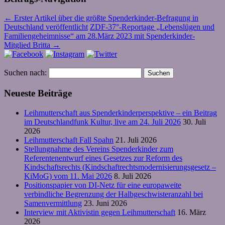
←
Erster Artikel über die größte Spenderkinder-Befragung in
Deutschland veröffentlicht
ZDF-37°-Reportage „Lebenslügen und
Familiengeheimnisse“ am 28.März 2023 mit Spenderkinder-
Mitglied Britta
→
Suchen nach:
Neueste Beiträge
Leihmutterschaft aus Spenderkinderperspektive – ein Beitrag
im Deutschlandfunk Kultur, live am 24. Juli 2026
30. Juli
2026
Leihmutterschaft Fall Spahn
21. Juli 2026
Stellungnahme des Vereins Spenderkinder zum
Referentenentwurf eines Gesetzes zur Reform des
Kindschaftsrechts (Kindschaftrechtsmodernisierungsgesetz –
KiMoG) vom 11. Mai 2026
8. Juli 2026
Positionspapier von DI-Netz für eine europaweite
verbindliche Begrenzung der Halbgeschwisteranzahl bei
Samenvermittlung
23. Juni 2026
Interview mit Aktivistin gegen Leihmutterschaft
16. März
2026