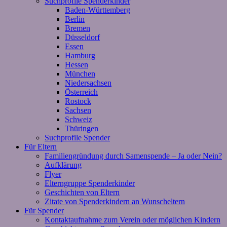
Suchprofile Spenderkinder
Baden-Württemberg
Berlin
Bremen
Düsseldorf
Essen
Hamburg
Hessen
München
Niedersachsen
Österreich
Rostock
Sachsen
Schweiz
Thüringen
Suchprofile Spender
Für Eltern
Familiengründung durch Samenspende – Ja oder Nein?
Aufklärung
Flyer
Elterngruppe Spenderkinder
Geschichten von Eltern
Zitate von Spenderkindern an Wunscheltern
Für Spender
Kontaktaufnahme zum Verein oder möglichen Kindern