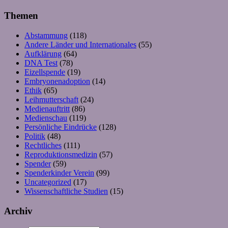
Themen
Abstammung
(118)
Andere Länder und Internationales
(55)
Aufklärung
(64)
DNA Test
(78)
Eizellspende
(19)
Embryonenadoption
(14)
Ethik
(65)
Leihmutterschaft
(24)
Medienauftritt
(86)
Medienschau
(119)
Persönliche Eindrücke
(128)
Politik
(48)
Rechtliches
(111)
Reproduktionsmedizin
(57)
Spender
(59)
Spenderkinder Verein
(99)
Uncategorized
(17)
Wissenschaftliche Studien
(15)
Archiv