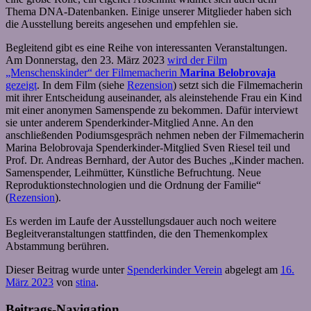
Thema DNA-Datenbanken. Einige unserer Mitglieder haben sich
die Ausstellung bereits angesehen und empfehlen sie.
Begleitend gibt es eine Reihe von interessanten Veranstaltungen.
Am Donnerstag, den 23. März 2023
wird der Film
„Menschenskinder“ der Filmemacherin
Marina Belobrovaja
gezeigt
. In dem Film (siehe
Rezension
) setzt sich die Filmemacherin
mit ihrer Entscheidung auseinander, als aleinstehende Frau ein Kind
mit einer anonymen Samenspende zu bekommen. Dafür interviewt
sie unter anderem Spenderkinder-Mitglied Anne. An den
anschließenden Podiumsgespräch nehmen neben der Filmemacherin
Marina Belobrovaja Spenderkinder-Mitglied Sven Riesel teil und
Prof. Dr. Andreas Bernhard, der Autor des Buches „Kinder machen.
Samenspender, Leihmütter, Künstliche Befruchtung. Neue
Reproduktionstechnologien und die Ordnung der Familie“
(
Rezension
).
Es werden im Laufe der Ausstellungsdauer auch noch weitere
Begleitveranstaltungen stattfinden, die den Themenkomplex
Abstammung berühren.
Dieser Beitrag wurde unter
Spenderkinder Verein
abgelegt am
16.
März 2023
von
stina
.
Beitrags-Navigation