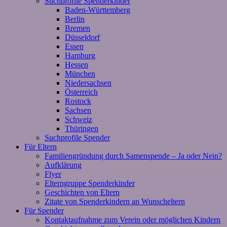
Suchprofile Spenderkinder
Baden-Württemberg
Berlin
Bremen
Düsseldorf
Essen
Hamburg
Hessen
München
Niedersachsen
Österreich
Rostock
Sachsen
Schweiz
Thüringen
Suchprofile Spender
Für Eltern
Familiengründung durch Samenspende – Ja oder Nein?
Aufklärung
Flyer
Elterngruppe Spenderkinder
Geschichten von Eltern
Zitate von Spenderkindern an Wunscheltern
Für Spender
Kontaktaufnahme zum Verein oder möglichen Kindern