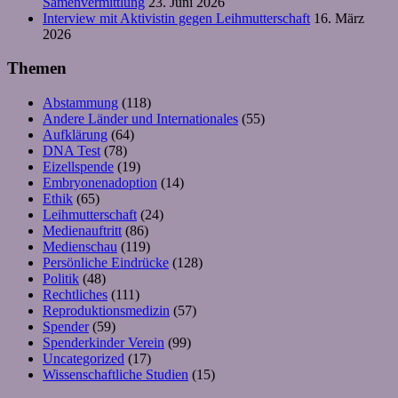
Samenvermittlung
23. Juni 2026
Interview mit Aktivistin gegen Leihmutterschaft
16. März
2026
Themen
Abstammung
(118)
Andere Länder und Internationales
(55)
Aufklärung
(64)
DNA Test
(78)
Eizellspende
(19)
Embryonenadoption
(14)
Ethik
(65)
Leihmutterschaft
(24)
Medienauftritt
(86)
Medienschau
(119)
Persönliche Eindrücke
(128)
Politik
(48)
Rechtliches
(111)
Reproduktionsmedizin
(57)
Spender
(59)
Spenderkinder Verein
(99)
Uncategorized
(17)
Wissenschaftliche Studien
(15)