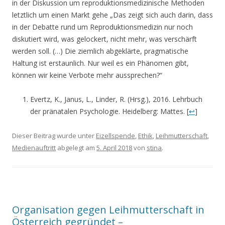
in der Diskussion um reproduktionsmedizinische Methoden
letztlich um einen Markt gehe „Das zeigt sich auch darin, dass
in der Debatte rund um Reproduktionsmedizin nur noch
diskutiert wird, was gelockert, nicht mehr, was verschärft
werden soll. (…) Die ziemlich abgeklärte, pragmatische
Haltung ist erstaunlich. Nur weil es ein Phänomen gibt,
können wir keine Verbote mehr aussprechen?“
Evertz, K., Janus, L., Linder, R. (Hrsg.), 2016. Lehrbuch
der pränatalen Psychologie. Heidelberg: Mattes. [
↩
]
Dieser Beitrag wurde unter
Eizellspende
,
Ethik
,
Leihmutterschaft
,
Medienauftritt
abgelegt am
5. April 2018
von
stina
.
Organisation gegen Leihmutterschaft in
Österreich gegründet –