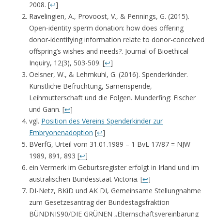
2008. [
↩
]
Ravelingien, A., Provoost, V., & Pennings, G. (2015).
Open-identity sperm donation: how does offering
donor-identifying information relate to donor-conceived
offspring’s wishes and needs?. Journal of Bioethical
Inquiry, 12(3), 503-509. [
↩
]
Oelsner, W., & Lehmkuhl, G. (2016). Spenderkinder.
Künstliche Befruchtung, Samenspende,
Leihmutterschaft und die Folgen. Munderfing: Fischer
und Gann. [
↩
]
vgl.
Position des Vereins Spenderkinder zur
Embryonenadoption
[
↩
]
BVerfG, Urteil vom 31.01.1989 – 1 BvL 17/87 = NJW
1989, 891, 893 [
↩
]
ein Vermerk im Geburtsregister erfolgt in Irland und im
australischen Bundesstaat Victoria. [
↩
]
DI-Netz, BKiD und AK DI, Gemeinsame Stellungnahme
zum Gesetzesantrag der Bundestagsfraktion
BÜNDNIS90/DIE GRÜNEN „Elternschaftsvereinbarung